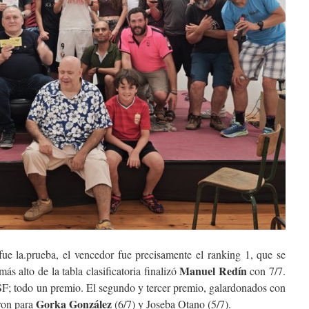
fue la.prueba, el vencedor fue precisamente el ranking 1, que se
Manuel Redín
ás alto de la tabla clasificatoria finalizó
con 7/7.
F; todo un premio. El segundo y tercer premio, galardonados con
Gorka González
eron para
(6/7) y Joseba Otano (5/7).