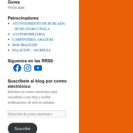
Gurea
Pincha
aquí
.
Patrocinadores
AYUNTAMIENTO DE BURLADA
– BURLATAKO UDALA
A10 INMOBILIARIA
CARPINTERÍA ARAZURI
BAR IBAIALDE
PALACETE – JAUREGIA
Síguenos en las RRSS
Facebook
Instagram
YouTube
Suscríbete al blog por correo
electrónico
Introduce tu correo electrónico para
suscribirte a este blog y recibir
notificaciones de nuevas entradas.
Dirección
de
correo
electrónico
Suscribir