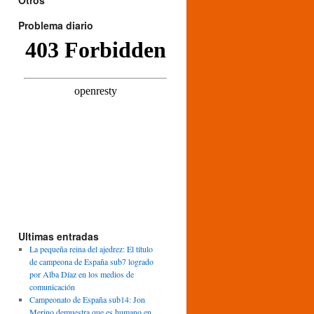
Otros
Problema diario
Ultimas entradas
La pequeña reina del ajedrez: El título
de campeona de España sub7 logrado
por Alba Díaz en los medios de
comunicación
Campeonato de España sub14: Jon
Merino demuestra que es humano en