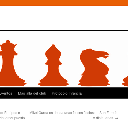
Eventos
Más allá del club
Protocolo Infancia
or Equipos e
Mikel Gurea os desea unas felices fiestas de San Fermín.
rio tercer puesto
A disfrutarlas.
→