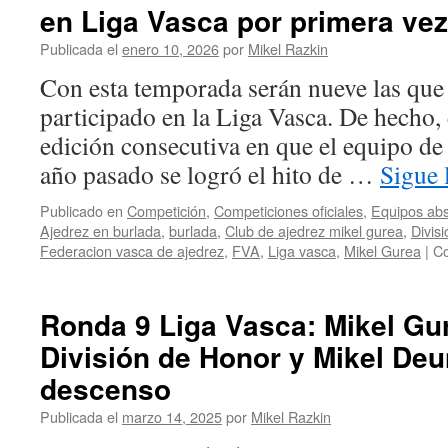
en Liga Vasca por primera vez
Am
deb
Publicada el
enero 10, 2026
por
Mikel Razkin
en
Div
Con esta temporada serán nueve las que
de
participado en la Liga Vasca. De hecho, 
Ho
ant
edición consecutiva en que el equipo de
un
año pasado se logró el hito de …
Sigue
Orv
qu
Publicado en
Competición
,
Competiciones oficiales
,
Equipos abs
vin
Ajedrez en burlada
,
burlada
,
Club de ajedrez mikel gurea
,
Divis
co
Federacion vasca de ajedrez
,
FVA
,
Liga vasca
,
Mikel Gurea
|
Co
tod
Ronda 9 Liga Vasca: Mikel Gu
División de Honor y Mikel Deun
descenso
Publicada el
marzo 14, 2025
por
Mikel Razkin