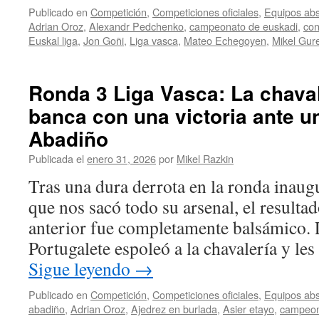
Publicado en
Competición
,
Competiciones oficiales
,
Equipos abs
Adrian Oroz
,
Alexandr Pedchenko
,
campeonato de euskadi
,
co
Euskal liga
,
Jon Goñi
,
Liga vasca
,
Mateo Echegoyen
,
Mikel Gur
Ronda 3 Liga Vasca: La chavale
banca con una victoria ante u
Abadiño
Publicada el
enero 31, 2026
por
Mikel Razkin
Tras una dura derrota en la ronda inaug
que nos sacó todo su arsenal, el resulta
anterior fue completamente balsámico. L
Portugalete espoleó a la chavalería y le
Sigue leyendo
→
Publicado en
Competición
,
Competiciones oficiales
,
Equipos abs
abadiño
,
Adrian Oroz
,
Ajedrez en burlada
,
Asier etayo
,
campeon