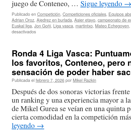
juego de Conteneo, …
Sigue leyendo
Publicado en
Competición
,
Competiciones oficiales
,
Equipos abs
Adrian Oroz
,
Ajedrez en burlada
,
Asier etayo
,
campeonato de e
Euskal liga
,
Jon Goñi
,
Liga vasca
,
martintxo
,
Mateo Echegoyen
en
desactivados
Ronda
5
Liga
Ronda 4 Liga Vasca: Puntuam
Vasca:
los favoritos, Conteneo, pero
Importantísima
victoria
sensación de poder haber sa
por
la
Publicada el
febrero 7, 2026
por
Mikel Razkin
mínima
Después de dos sonoras victorias frente
ante
un
un ranking y una experiencia mayor a la 
Martintxo
de Mikel Gurea se veían en una quinta p
muy
aguerrido
cierta comodidad en la competición má
leyendo
→