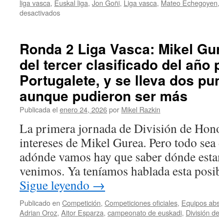
liga vasca
,
Euskal liga
,
Jon Goñi
,
Liga vasca
,
Mateo Echegoyen
en
desactivados
Ronda
3
Liga
Ronda 2 Liga Vasca: Mikel Gur
Vasca:
del tercer clasificado del año
La
chavalería
Portugalete, y se lleva dos p
revienta
la
aunque pudieron ser más
banca
Publicada el
enero 24, 2026
por
Mikel Razkin
con
una
La primera jornada de División de Hono
victoria
intereses de Mikel Gurea. Pero todo sea 
ante
un
adónde vamos hay que saber dónde est
durísimo
venimos. Ya teníamos hablada esta posi
Abadiño
Sigue leyendo
→
Publicado en
Competición
,
Competiciones oficiales
,
Equipos abs
Adrian Oroz
,
Aitor Esparza
,
campeonato de euskadi
,
División d