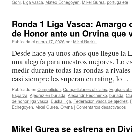
Goñi
,
Liga vasca
,
Mateo Echegoyen
,
Mikel Gurea
,
portugalete
|
Ronda 1 Liga Vasca: Amargo d
de Honor ante un Orvina que 
Publicada el
enero 17, 2026
por
Mikel Razkin
Desde hace ya unos años que llegue la 
una alegría para nuestros mejores. Lo e
medir durante todas las rondas a rivales
casi siempre les superan en rating, lo 
Publicado en
Competición
,
Competiciones oficiales
,
Equipos abs
Esparza
,
Ajedrez en burlada
,
Alexandr Pedchenko
,
burlada
,
Clu
de honor liga vasca
,
Euskal liga
,
Federacion vasca de ajedrez
,
en
Echegoyen
,
Mikel Gurea
,
Orvina
|
Comentarios desactivados
Ro
1
Lig
Mikel Gurea se estrena en Div
Vas