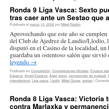
Ronda 9 Liga Vasca: Sexto pue
tras caer ante un Sestao que
Publicada el
marzo 15, 2026
por
Mikel Razkin
Aprovechando que este año se cumplen l
del Club de Ajedrez de Laudio/Llodio, la
disputó en el Casino de la localidad, un 
guardaba un ostentoso salón que sirvió
leyendo
→
Publicado en
Competición
,
Competiciones oficiales
,
Equipos abs
Esparza
,
Angel Esparza
,
Asier etayo
,
campeonato de euskadi
,
migueltorena
,
Liga vasca
,
Llodio
,
Mikel Gurea
,
sestao
|
Comentar
Ronda 8 Liga Vasca: Victoria 
contra Marlaxka y permanenc