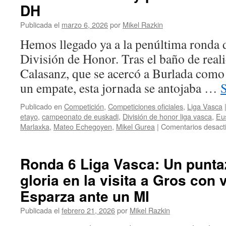
DH
Publicada el
marzo 6, 2026
por
Mikel Razkin
Hemos llegado ya a la penúltima ronda d
División de Honor. Tras el baño de real
Calasanz, que se acercó a Burlada como 
un empate, esta jornada se antojaba …
Publicado en
Competición
,
Competiciones oficiales
,
Liga Vasca
etayo
,
campeonato de euskadi
,
División de honor liga vasca
,
Eus
Marlaxka
,
Mateo Echegoyen
,
Mikel Gurea
|
Comentarios desact
Ronda 6 Liga Vasca: Un punta
gloria en la visita a Gros con v
Esparza ante un MI
Publicada el
febrero 21, 2026
por
Mikel Razkin