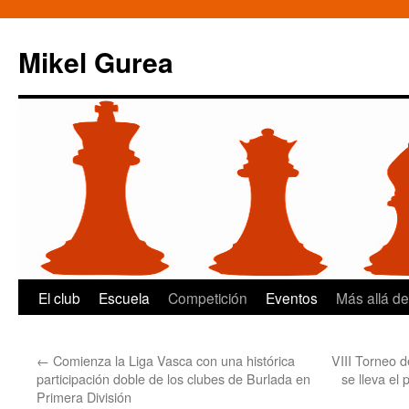
Mikel Gurea
Saltar
El club
Escuela
Competición
Eventos
Más allá de
al
←
Comienza la Liga Vasca con una histórica
VIII Torneo d
contenido
participación doble de los clubes de Burlada en
se lleva el
Primera División