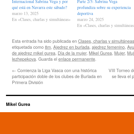
Internacional Sabrina Vega y por
Parte 2/3: Sabrina Vega
qué está en Navarra este sábado?
profundiza sobre su experiencia
marzo 13, 2025
deportiva
En «Clases, charlas y simultáneas»
marzo 24, 2025
En «Clases, charlas y simultánea
Esta entrada ha sido publicada en
Clases, charlas y simultánea
etiquetada como
8m
,
Ajedrez en burlada
,
ajedrez femenino
,
Ayu
de ajedrez mikel gurea
,
Día de la mujer
,
Mikel Gurea
,
Mujer
,
Muj
lezhepekova
. Guarda el
enlace permanente
.
←
Comienza la Liga Vasca con una histórica
VIII Torneo d
participación doble de los clubes de Burlada en
se lleva el
Primera División
Mikel Gurea