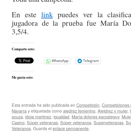
En este
link
puedes ver la clasifica
jugadora de la prueba fue María Do
3,5/4.
Comparte esto:
WhatsApp
Telegram
Me gusta esto:
Esta entrada ha sido publicada en
Competición
,
Competiciones o
Navarra
y etiquetada como
ajedrez femenino
,
Ajejdrez y mujer
,
souza
,
idoia martinez
,
igualdad
,
María dolores escosteguy
,
Muje
Casino
,
Súper veteranas
,
Súper veteranos
,
Superveteranas
,
Su
Veteranos
. Guarda el
enlace permanente
.