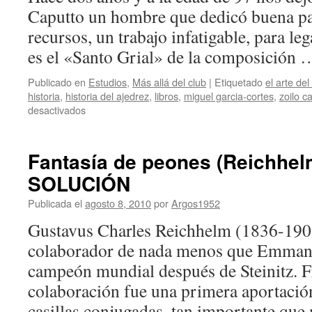
Caputto un hombre que dedicó buena par
recursos, un trabajo infatigable, para l
es el «Santo Grial» de la composición
Publicado en
Estudios
,
Más allá del club
|
Etiquetado
el arte de
historia
,
historia del ajedrez
,
libros
,
miguel garcia-cortes
,
zoilo c
en
desactivados
Una
obra
inmortal
Fantasía de peones (Reichhel
de
SOLUCIÓN
Zoilo
R.
Publicada el
agosto 8, 2010
por
Argos1952
Caputto
Gustavus Charles Reichhelm (1836-190
colaborador de nada menos que Emmanu
campeón mundial después de Steinitz. F
colaboración fue una primera aportación 
casillas conjugadas, tan importante qu