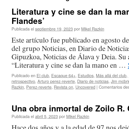
Literatura y cine se dan la ma
Flandes’
Publicada el
septiembre 19, 2023
por
Mikel Razkin
Este artículo fue publicado en agosto d
del grupo Noticias, en Diario de Noticia
Gipuzkoa, Noticias de Álava y Deia. Su 
“Literatura y cine se dan la mano en …
Publicado en
El club
,
Escaque 64+
,
Estudios
,
Más allá del club
,
retrospectivo
,
Arturo perez-reverte
,
Diario de noticias
,
Jim mcbri
Razkin
,
Perez-reverte
,
Revista on
,
Uncovered
|
Comentarios des
Una obra inmortal de Zoilo R.
Publicada el
abril 5, 2023
por
Mikel Razkin
Hace dos años y a la edad de 97 nos de