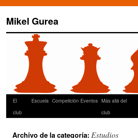
Mikel Gurea
Saltar
El
Escuela
Competición
Eventos
Más allá del
al
club
club
contenido
Estudios
Archivo de la categoría: