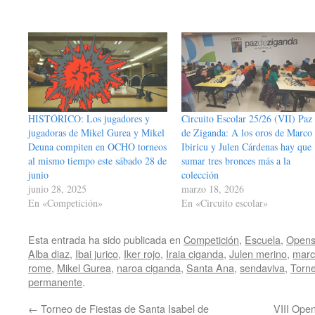
HISTÓRICO: Los jugadores y
Circuito Escolar 25/26 (VII) Paz
jugadoras de Mikel Gurea y Mikel
de Ziganda: A los oros de Marco
Deuna compiten en OCHO torneos
Ibiricu y Julen Cárdenas hay que
al mismo tiempo este sábado 28 de
sumar tres bronces más a la
junio
colección
junio 28, 2025
marzo 18, 2026
En «Competición»
En «Circuito escolar»
Esta entrada ha sido publicada en
Competición
,
Escuela
,
Opens
Alba diaz
,
Ibai jurico
,
Iker rojo
,
Iraia ciganda
,
Julen merino
,
marc
rome
,
Mikel Gurea
,
naroa ciganda
,
Santa Ana
,
sendaviva
,
Torne
permanente
.
←
Torneo de Fiestas de Santa Isabel de
VIII Ope