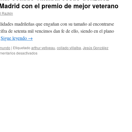
 Madrid con el premio de mejor veterano
l Razkin
alidades madrileñas que engañan con su tamaño al encontrarse
ifra de setenta mil vencimos dan fe de ello, siendo en el plano
…
Sigue leyendo
→
 mundo
|
Etiquetado
arthur vetiveau
,
collado villalba
,
Jesús González
en
mentarios desactivados
XLII
Abierto
Internacional
Collado
Villalba:
Jesús
González
Pabollet
se
vuelve
de
Madrid
con
el