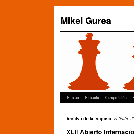
Mikel Gurea
El club
Escuela
Competición
Saltar
al
collado vi
Archivo de la etiqueta:
contenido
XLII Abierto Internaci