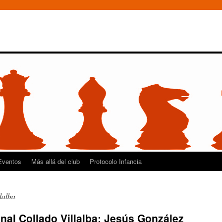
Eventos
Más allá del club
Protocolo Infancia
llalba
onal Collado Villalba: Jesús González