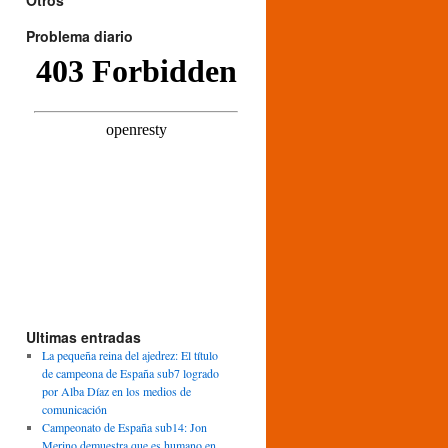
Otros
Problema diario
Ultimas entradas
La pequeña reina del ajedrez: El título
de campeona de España sub7 logrado
por Alba Díaz en los medios de
comunicación
Campeonato de España sub14: Jon
Merino demuestra que es humano en