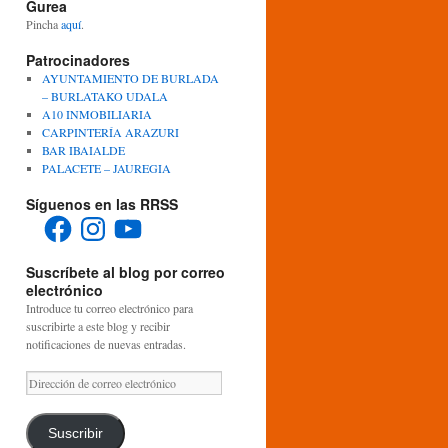
Gurea
Pincha
aquí
.
Patrocinadores
AYUNTAMIENTO DE BURLADA
– BURLATAKO UDALA
A10 INMOBILIARIA
CARPINTERÍA ARAZURI
BAR IBAIALDE
PALACETE – JAUREGIA
Síguenos en las RRSS
Facebook
Instagram
YouTube
Suscríbete al blog por correo
electrónico
Introduce tu correo electrónico para
suscribirte a este blog y recibir
notificaciones de nuevas entradas.
Dirección
de
correo
electrónico
Suscribir