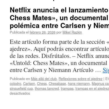
Netflix anuncia el lanzamiento
Chess Mates», un documental 
polémica entre Carlsen y Nie
Publicada el
febrero 26, 2026
por
Mikel Razkin
Este artículo forma parte de la sección 
ajedrez». Aquí podrás encontrar artícul
de las redes. Disfrútalos. – Netflix anun
«Untold: Chess Mates», un documental 
entre Carlsen y Niemann Artículo …
Si
Publicado en
Más allá del club
,
Reflexiones sobre el ajedrez
|
Et
colodro
,
Carlsen
,
Chess
,
Chessbase
,
hans niemann
,
Magnus ca
sinquefield cup
,
thomas tancred
,
trampas
,
trampas en el ajedrez
en
desactivados
Netflix
anuncia
el