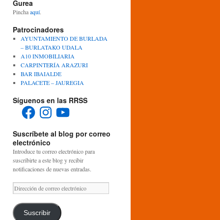
Gurea
Pincha
aquí
.
Patrocinadores
AYUNTAMIENTO DE BURLADA
– BURLATAKO UDALA
A10 INMOBILIARIA
CARPINTERÍA ARAZURI
BAR IBAIALDE
PALACETE – JAUREGIA
Síguenos en las RRSS
Facebook
Instagram
YouTube
Suscríbete al blog por correo
electrónico
Introduce tu correo electrónico para
suscribirte a este blog y recibir
notificaciones de nuevas entradas.
Dirección
de
correo
electrónico
Suscribir