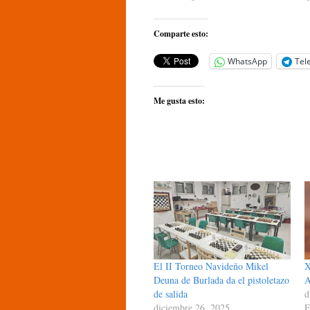
Comparte esto:
WhatsApp
Tel
Me gusta esto:
El II Torneo Navideño Mikel
X
Deuna de Burlada da el pistoletazo
A
de salida
d
diciembre 26, 2025
E