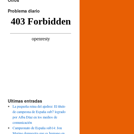
Otros
Problema diario
Ultimas entradas
La pequeña reina del ajedrez: El título
de campeona de España sub7 logrado
por Alba Díaz en los medios de
comunicación
Campeonato de España sub14: Jon
Merino demuestra que es humano en