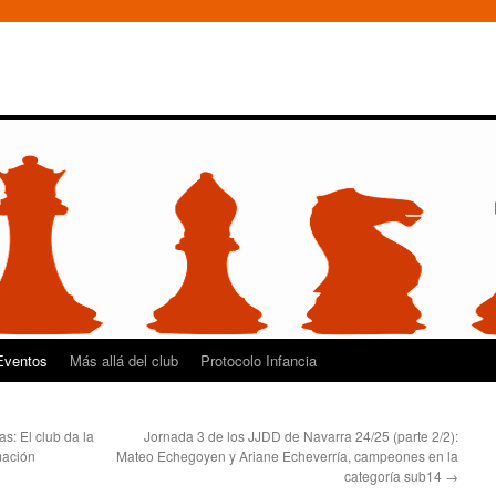
Eventos
Más allá del club
Protocolo Infancia
s: El club da la
Jornada 3 de los JJDD de Navarra 24/25 (parte 2/2):
mación
Mateo Echegoyen y Ariane Echeverría, campeones en la
categoría sub14
→