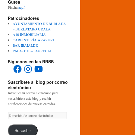
Gurea
Pincha
aquí
.
Patrocinadores
AYUNTAMIENTO DE BURLADA
– BURLATAKO UDALA
A10 INMOBILIARIA
CARPINTERÍA ARAZURI
BAR IBAIALDE
PALACETE – JAUREGIA
Síguenos en las RRSS
Facebook
Instagram
YouTube
Suscríbete al blog por correo
electrónico
Introduce tu correo electrónico para
suscribirte a este blog y recibir
notificaciones de nuevas entradas.
Dirección
de
correo
electrónico
Suscribir