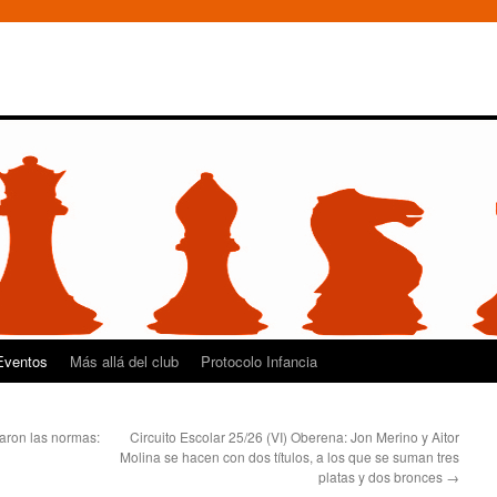
Eventos
Más allá del club
Protocolo Infancia
aron las normas:
Circuito Escolar 25/26 (VI) Oberena: Jon Merino y Aitor
Molina se hacen con dos títulos, a los que se suman tres
platas y dos bronces
→