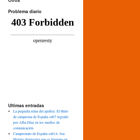
Otros
Problema diario
Ultimas entradas
La pequeña reina del ajedrez: El título
de campeona de España sub7 logrado
por Alba Díaz en los medios de
comunicación
Campeonato de España sub14: Jon
Merino demuestra que es humano en