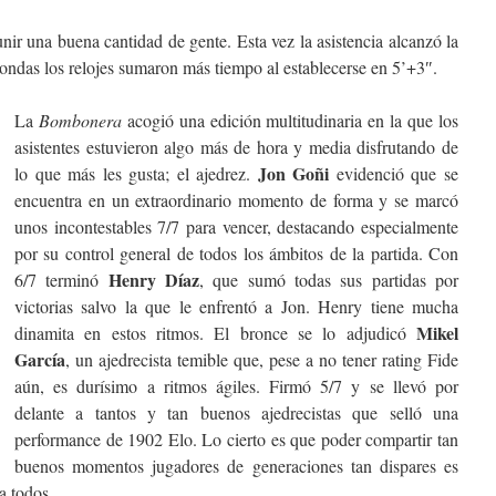
nir una buena cantidad de gente. Esta vez la asistencia alcanzó la
rondas los relojes sumaron más tiempo al establecerse en 5’+3″.
La
Bombonera
acogió una edición multitudinaria en la que los
asistentes estuvieron algo más de hora y media disfrutando de
Jon Goñi
lo que más les gusta; el ajedrez.
evidenció que se
encuentra en un extraordinario momento de forma y se marcó
unos incontestables 7/7 para vencer, destacando especialmente
por su control general de todos los ámbitos de la partida. Con
Henry Díaz
6/7 terminó
, que sumó todas sus partidas por
victorias salvo la que le enfrentó a Jon. Henry tiene mucha
Mikel
dinamita en estos ritmos. El bronce se lo adjudicó
García
, un ajedrecista temible que, pese a no tener rating Fide
aún, es durísimo a ritmos ágiles. Firmó 5/7 y se llevó por
delante a tantos y tan buenos ajedrecistas que selló una
performance de 1902 Elo. Lo cierto es que poder compartir tan
buenos momentos jugadores de generaciones tan dispares es
a todos.