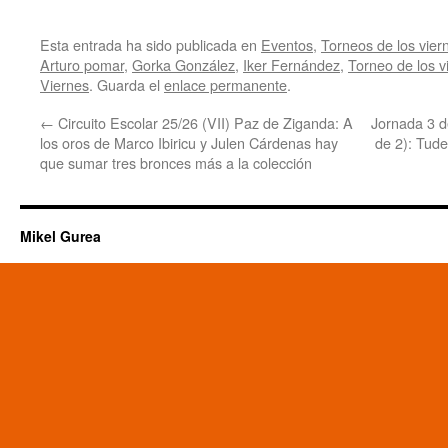
Esta entrada ha sido publicada en
Eventos
,
Torneos de los vier
Arturo pomar
,
Gorka González
,
Iker Fernández
,
Torneo de los v
Viernes
. Guarda el
enlace permanente
.
←
Circuito Escolar 25/26 (VII) Paz de Ziganda: A
Jornada 3 d
los oros de Marco Ibiricu y Julen Cárdenas hay
de 2): Tude
que sumar tres bronces más a la colección
Mikel Gurea