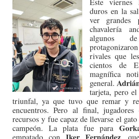
Este viernes
duros en la sa
ver grandes p
chavalería a
algunos de
protagonizaron 
rivales que le
cientos de 
magnífica not
Adriá
general.
tarjeta, pero e
triunfal, ya que tuvo que remar y r
encuentros. Pero al final, jugadore
recursos y fue capaz de llevarse el gat
Gork
campeón. La plata fue para
Iker Fernández
empatado con
, que