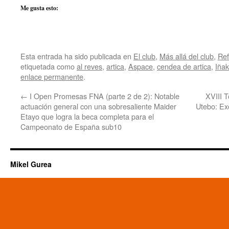
Me gusta esto:
Esta entrada ha sido publicada en
El club
,
Más allá del club
,
Ref
etiquetada como
al reves
,
artica
,
Aspace
,
cendea de artica
,
Iña
enlace permanente
.
←
I Open Promesas FNA (parte 2 de 2): Notable
XVIII 
actuación general con una sobresaliente Maider
Utebo: Ex
Etayo que logra la beca completa para el
Campeonato de España sub10
Mikel Gurea