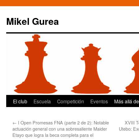
Mikel Gurea
Saltar
El club
Escuela
Competición
Eventos
Más allá de
al
←
I Open Promesas FNA (parte 2 de 2): Notable
XVIII 
contenido
actuación general con una sobresaliente Maider
Utebo: Ex
Etayo que logra la beca completa para el