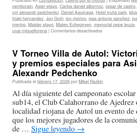
cemborain
,
Asier etayo
,
Carlos daniel albornoz
,
cesar de castro
cm alexandr pedchenko
,
Daniel Aguinaga
,
Hotel iruña park
,
idoi
Iñaki hernandez
,
Jon Goñi
,
jon merino
,
jose antonio sanchez
,
jo
merino
,
Maider etayo
,
Mateo Echegoyen
,
memorial pepe leuza
,
en
unai migueltorena
|
Comentarios desactivados
I
Memorial
Pepe
V Torneo Villa de Autol: Victo
Leuza
y premios especiales para Asi
–
Ciudad
Alexandr Pedchenko
de
Pamplona:
Publicada el
febrero 17, 2026
por
Mikel Razkin
Alexandr
Al día siguiente del campeonato escolar
Pedchenko
se
sub14, el Club Calahorrano de Ajedrez 
reinventa
localidad riojana de Autol un evento de 
y
Jon
que los mejores jugadores de la comun
Goñi
de …
Sigue leyendo
→
se
lo