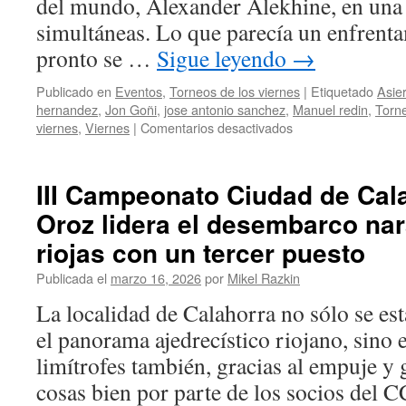
del mundo, Alexander Alekhine, en una 
con
el
simultáneas. Lo que parecía un enfrent
tercer
pronto se …
Sigue leyendo
→
puesto
de
Publicado en
Eventos
,
Torneos de los viernes
|
Etiquetado
Asie
la
hernandez
,
Jon Goñi
,
jose antonio sanchez
,
Manuel redin
,
Torne
general
en
viernes
,
Viernes
|
Comentarios desactivados
en
XVIII
una
Torneo
auténtica
de
fiesta
III Campeonato Ciudad de Cal
los
del
Oroz lidera el desembarco nar
Viernes
ajedrez
(20/03/2026):
riojas con un tercer puesto
Asier
Etayo
Publicada el
marzo 16, 2026
por
Mikel Razkin
firma
La localidad de Calahorra no sólo se est
su
tercer
el panorama ajedrecístico riojano, sino
triunfo
limítrofes también, gracias al empuje y 
y
aprieta
cosas bien por parte de los socios del
aún