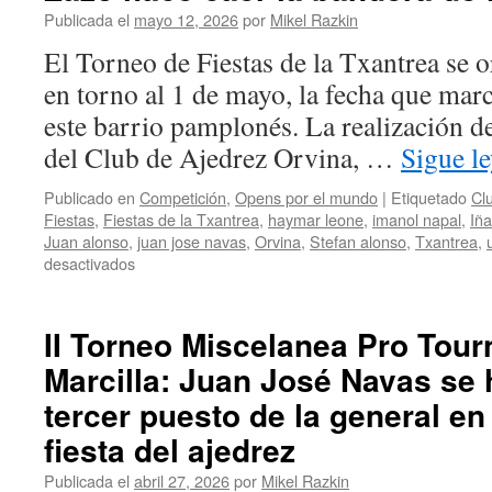
Publicada el
mayo 12, 2026
por
Mikel Razkin
El Torneo de Fiestas de la Txantrea se o
en torno al 1 de mayo, la fecha que marc
este barrio pamplonés. La realización de
del Club de Ajedrez Orvina, …
Sigue l
Publicado en
Competición
,
Opens por el mundo
|
Etiquetado
Cl
Fiestas
,
Fiestas de la Txantrea
,
haymar leone
,
imanol napal
,
Iñ
Juan alonso
,
juan jose navas
,
Orvina
,
Stefan alonso
,
Txantrea
,
en
desactivados
Torneo
de
Fiestas
II Torneo Miscelanea Pro Tou
de
Marcilla: Juan José Navas se 
la
Txantrea:
tercer puesto de la general en
Stefan
Alonso
fiesta del ajedrez
se
Publicada el
abril 27, 2026
por
Mikel Razkin
corona