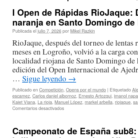
I Open de Rápidas RioJaque:
naranja en Santo Domingo de 
Publicada el
julio 7, 2026
por
Mikel Razkin
RioJaque, después del torneo de lentas 
meses en Logroño, volvió a la carga con
localidad riojana de Santo Domingo de l
edición del Open Internacional de Ajed
…
Sigue leyendo
→
Publicado en
Competición
,
Opens por el mundo
|
Etiquetado
Al
escamez
,
Carlos daniel albornoz
,
Ernesto Artozqui
,
imanol napa
Kaiet Viana
,
La rioja
,
Manuel López
,
markel arbella
,
riojaque
,
sa
en
Comentarios desactivados
I
Open
de
Campeonato de España sub8: 
Rápidas