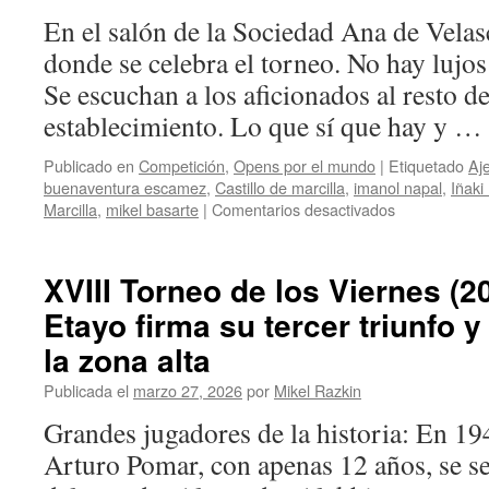
mejor
En el salón de la Sociedad Ana de Velas
sub8
donde se celebra el torneo. No hay lujos
y
Jesús
Se escuchan a los aficionados al resto de
Martínez
establecimiento. Lo que sí que hay y …
Zazo
hace
caer
Publicado en
Competición
,
Opens por el mundo
|
Etiquetado
Aj
la
buenaventura escamez
,
Castillo de marcilla
,
imanol napal
,
Iñaki
bandera
en
Marcilla
,
mikel basarte
|
Comentarios desactivados
de
II
MI
Torneo
Unai
Miscelanea
XVIII Torneo de los Viernes (2
Garbisu
Pro
Etayo firma su tercer triunfo 
Tournament
de
la zona alta
Marcilla:
Juan
Publicada el
marzo 27, 2026
por
Mikel Razkin
José
Grandes jugadores de la historia: En 194
Navas
se
Arturo Pomar, con apenas 12 años, se s
hace