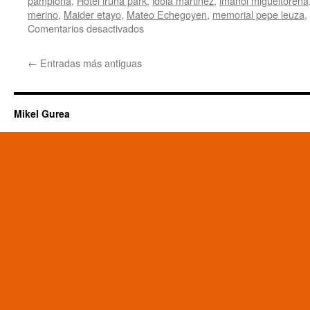
pamplona
,
Hotel iruña park
,
idoia martinez
,
imanol migueltorena
merino
,
Maider etayo
,
Mateo Echegoyen
,
memorial pepe leuza
,
en
Comentarios desactivados
I
Memorial
←
Entradas más antiguas
Pepe
Leuza
–
Ciudad
Mikel Gurea
de
Pamplona:
El
ajedrez
de
primer
nivel
vuelve
a
Navarra
y
Jon
Goñi
inaugura