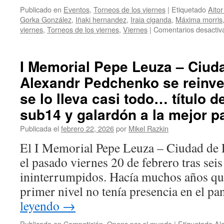
Publicado en
Eventos
,
Torneos de los viernes
|
Etiquetado
Aitor
Gorka González
,
Iñaki hernandez
,
Iraia ciganda
,
Máxima morris
viernes
,
Torneos de los viernes
,
Viernes
|
Comentarios desactiv
I Memorial Pepe Leuza – Ciud
Alexandr Pedchenko se reinve
se lo lleva casi todo… título 
sub14 y galardón a la mejor p
Publicada el
febrero 22, 2026
por
Mikel Razkin
El I Memorial Pepe Leuza – Ciudad de 
el pasado viernes 20 de febrero tras sei
ininterrumpidos. Hacía muchos años que 
primer nivel no tenía presencia en el 
leyendo
→
Publicado en
Competición
,
Opens por el mundo
|
Etiquetado
Al