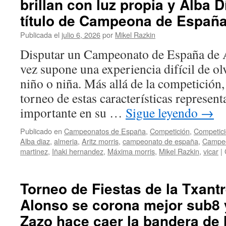
brillan con luz propia y Alba 
RioJaque:
Desembarco
título de Campeona de Españ
naranja
en
Publicada el
julio 6, 2026
por
Mikel Razkin
Santo
Disputar un Campeonato de España de 
Domingo
de
vez supone una experiencia difícil de ol
la
niño o niña. Más allá de la competición,
Calzada
torneo de estas características represen
importante en su …
Sigue leyendo
→
Publicado en
Campeonatos de España
,
Competición
,
Competici
Alba diaz
,
almeria
,
Aritz morris
,
campeonato de españa
,
Campeo
martinez
,
Iñaki hernandez
,
Máxima morris
,
Mikel Razkin
,
vicar
|
Torneo de Fiestas de la Txantr
Alonso se corona mejor sub8 
Zazo hace caer la bandera de 