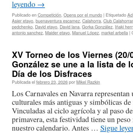
leyendo
→
más
la
Publicado en
Competición
,
Opens por el mundo
|
Etiquetado
Ad
zona
Asier etayo
,
buenaventura escamez
,
Calahorra
,
Club Calahorra
alta
pedchenko
,
David etayo
,
David lana
,
Gorka González
,
Iñaki he
antonio sanchez
,
Maider etayo
,
Manuel López
,
markel arbella
|
XV Torneo de los Viernes (20/
González se une a la lista de 
Día de los Disfraces
Publicada el
febrero 23, 2026
por
Mikel Razkin
Los Carnavales en Navarra representan 
culturales más antiguas y simbólicas de 
Vinculadas al ciclo agrícola y al paso de
primavera, esta festividad tiene un pes
nuestro calendario. Antes …
Sigue ley