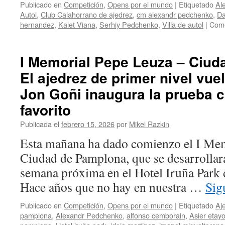
Publicado en
Competición
,
Opens por el mundo
|
Etiquetado
Al
lleva
Autol
,
Club Calahorrano de ajedrez
,
cm alexandr pedchenko
,
Da
casi
hernandez
,
Kaiet Viana
,
Serhiy Pedchenko
,
Villa de autol
|
Come
todo…
título
de
CM,
I Memorial Pepe Leuza – Ciud
mejor
El ajedrez de primer nivel vue
sub14
y
Jon Goñi inaugura la prueba c
galardón
favorito
a
la
Publicada el
febrero 15, 2026
por
Mikel Razkin
mejor
partida
Esta mañana ha dado comienzo el I Me
Ciudad de Pamplona, que se desarrollará 
semana próxima en el Hotel Iruña Park d
Hace años que no hay en nuestra …
Sig
Publicado en
Competición
,
Opens por el mundo
|
Etiquetado
Aj
pamplona
,
Alexandr Pedchenko
,
alfonso cemborain
,
Asier etay