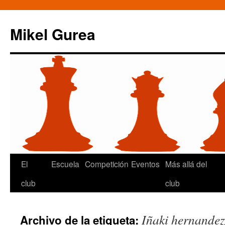
Mikel Gurea
Saltar
El
Escuela
Competición
Eventos
Más allá del
al
club
club
contenido
Iñaki hernandez
Archivo de la etiqueta: