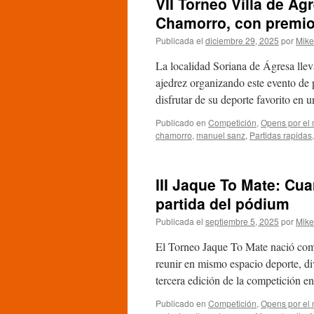
VII Torneo Villa de 
de
Reyes
Chamorro, con premio
de
Publicada el
diciembre 29, 2025
por
Mike
Beraun
Bera:
La localidad Soriana de Ágresa lleva
Actuación
espectacular
ajedrez organizando este evento de 
de
disfrutar de su deporte favorito en
todo
el
Publicado en
Competición
,
Opens por el
club,
chamorro
,
manuel sanz
,
Partidas rapidas
con
título
incluido
III Jaque To Mate: Cu
para
MF
partida del pódium
David
Lana
Publicada el
septiembre 5, 2025
por
Mike
El Torneo Jaque To Mate nació como 
reunir en mismo espacio deporte, di
tercera edición de la competición 
Publicado en
Competición
,
Opens por el