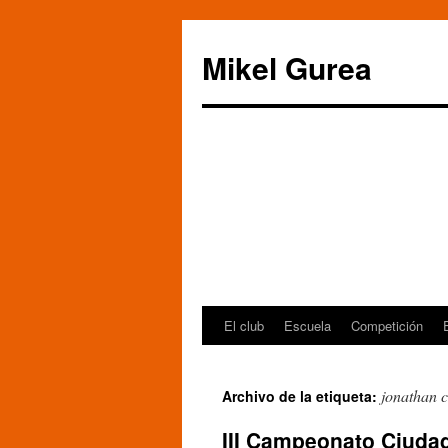
Mikel Gurea
El club
Escuela
Competición
Saltar
al
jonathan 
Archivo de la etiqueta:
contenido
III Campeonato Ciudad