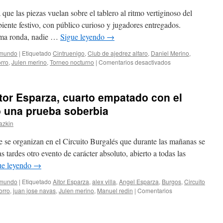
ue las piezas vuelan sobre el tablero al ritmo vertiginoso del
biente festivo, con público curioso y jugadores entregados.
tima ronda, nadie …
Sigue leyendo
→
 mundo
|
Etiquetado
Cintruenigo
,
Club de ajedrez alfaro
,
Daniel Merino
,
en
rro
,
Julen merino
,
Torneo nocturno
|
Comentarios desactivados
XVII
Torneo
de
itor Esparza, cuarto empatado con el
Cintruénigo:
Jon
 una prueba soberbia
Merino
azkin
termina
mejor
e se organizan en el Circuito Burgalés que durante las mañanas se
sub12
en
s tardes otro evento de carácter absoluto, abierto a todas las
el
ue leyendo
→
evento
nocturno
 mundo
|
Etiquetado
Aitor Esparza
,
alex villa
,
Angel Esparza
,
Burgos
,
Circuito
orro
,
juan jose navas
,
Julen merino
,
Manuel redin
|
Comentarios