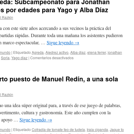
Ágreda: Subcampeonato para Jonathan
s por edades para Yago y Alba Díaz
l Razkin
 con este siete años acercando a sus vecinos la práctica del
partidas rápidas. Durante toda una mañana los asistentes pudieron
 un marco espectacular, …
Sigue leyendo
→
 mundo
|
Etiquetado
Agreda
,
Ajedrez activo
,
Alba diaz
,
elena ferrer
,
jonathan
en
,
Soria
,
Yago diaz
|
Comentarios desactivados
VII
Torneo
Villa
arto puesto de Manuel Redín, a una sola
de
Ágreda:
Subcampeonato
l Razkin
para
Jonathan
una idea súper original para, a través de ese juego de palabras,
Chamorro,
con
vertimento, cultura y gastronomía. Este año cumplen con la
premios
en apoyo …
Sigue leyendo
→
por
edades
 mundo
|
Etiquetado
Cofradía de tomate feo de tudela
,
Iraia ciganda
,
Jaque to
para