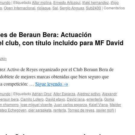
 mundo
|
Etiquetado
Aitor molina
,
Ernesto Artozqui
,
Iñaki hernandez
,
Iñigo
ño
,
Open Internacional
,
riojaque
,
Sal
,
Sergio Anguas
,
Sub2400
|
Comentarios
o
yes de Beraun Bera: Actuación
l club, con título incluido para MF David
zkin
rez Activo de Reyes organizado por el Club Beraun Bera de
doblete de mejores marcas obtenidas que bien seguro que
 la competición: …
Sigue leyendo
→
 mundo
|
Etiquetado
Adrian Oroz
,
Aitor Esparza
,
Ajedrez activo
,
Alexandr
beraun bera
,
Camilo Lotero
,
David etayo
,
David lana
,
errenteria
,
Gorka
an chamorro
,
jose miguel vicente
,
Juan carlos esparza
,
Kaiet Viana
,
Maider
ateo Echegoyen
,
oier sarasketa
,
renteria
,
Torneo de reyes
,
xavier goñi
|