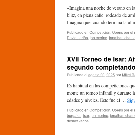
hace
«Imagina una noche de verano en la q
con
el
blitz, en plena calle, rodeado de am
título
Imagina que, cuando termina la úl
sub12
con
Publicado en
Competición
,
Opens por el
Aitor
David Lariño
,
jon merino
,
jonathan chamo
Esparza
y
Manuel
XVII Torneo de Isar: A
Redín
rondando
segundo completando
los
premios
Publicada el
agosto 20, 2025
por
Mikel R
Es habitual en las competiciones qu
monte un torneo infantil y durante la
edades y niveles. Éste fue el …
Sig
Publicado en
Competición
,
Opens por el
burgales
,
isar
,
jon merino
,
jonathan cham
en
desactivados
XVII
Torneo