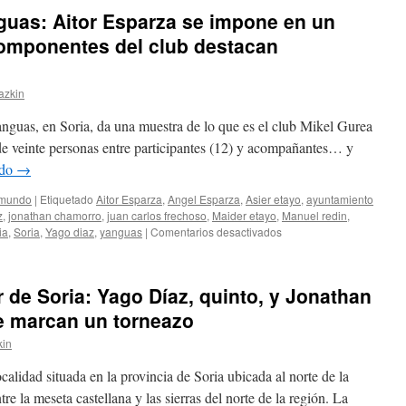
nguas: Aitor Esparza se impone en un
componentes del club destacan
azkin
nguas, en Soria, da una muestra de lo que es el club Mikel Gurea
e veinte personas entre participantes (12) y acompañantes… y
ndo
→
 mundo
|
Etiquetado
Aitor Esparza
,
Angel Esparza
,
Asier etayo
,
ayuntamiento
z
,
jonathan chamorro
,
juan carlos frechoso
,
Maider etayo
,
Manuel redin
,
en
ia
,
Soria
,
Yago diaz
,
yanguas
|
Comentarios desactivados
IV
Torneo
Villa
 de Soria: Yago Díaz, quinto, y Jonathan
de
Yanguas:
e marcan un torneazo
Aitor
kin
Esparza
se
alidad situada en la provincia de Soria ubicada al norte de la
impone
en
tre la meseta castellana y las sierras del norte de la región. La