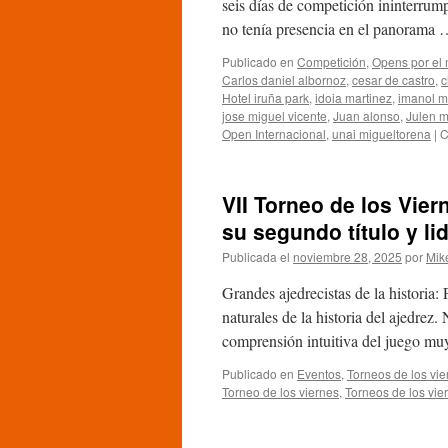
seis días de competición ininterrum
no tenía presencia en el panorama
Publicado en
Competición
,
Opens por el
Carlos daniel albornoz
,
cesar de castro
,
c
Hotel iruña park
,
idoia martinez
,
imanol m
jose miguel vicente
,
Juan alonso
,
Julen m
Open Internacional
,
unai migueltorena
|
C
VII Torneo de los Vier
su segundo título y li
Publicada el
noviembre 28, 2025
por
Mik
Grandes ajedrecistas de la historia
naturales de la historia del ajedre
comprensión intuitiva del juego mu
Publicado en
Eventos
,
Torneos de los vie
Torneo de los viernes
,
Torneos de los vie