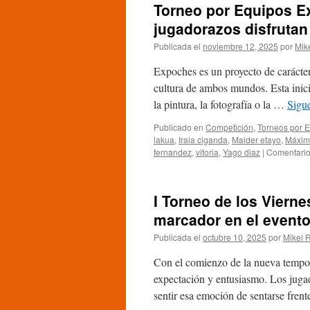
Torneo por Equipos E
jugadorazos disfrutan 
Publicada el
noviembre 12, 2025
por
Mik
Expoches es un proyecto de carácter
cultura de ambos mundos. Esta inicia
la pintura, la fotografía o la …
Sigu
Publicado en
Competición
,
Torneos por 
lakua
,
Iraia ciganda
,
Maider etayo
,
Máxim
fernandez
,
vitoria
,
Yago diaz
|
Comentario
I Torneo de los Vierne
marcador en el evento
Publicada el
octubre 10, 2025
por
Mikel 
Con el comienzo de la nueva tempo
expectación y entusiasmo. Los jugado
sentir esa emoción de sentarse fren