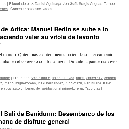
lindo
rnes
|
Etiquetado
blitz
,
Daniel Aguinaga
,
Jon Goñi
,
Sergio Anguas
,
Torneo
en
en
ernes
|
Comentarios desactivados
Vitoria
I
Torneo
de
e Artica: Manuel Redín se sube a lo
los
Viernes
ciendo valer su vitola de favorito
(03/10/2026):
in
Jon
Goñi
o el mundo. Quien más o quien menos ha tenido su acercamiento a
estrena
el
familia, en el colegio o con los amigos. Durante la pandemia vivió
marcador
en
el
 mundo
|
Etiquetado
Ametz iriarte
,
antonio novoa
,
artica
,
carlos ruiz
,
cendea
evento
ez
,
imanol migueltorena
,
Iñaki hernandez
,
iñigo otazu
,
Iván huarte
,
Kaiet
inaugural
ren puy azcoiti
,
Torneo de rapidas
,
unai migueltorena
,
Yago diaz
|
el Bali de Benidorm: Desembarco de los
ana de disfrute general
l Razkin