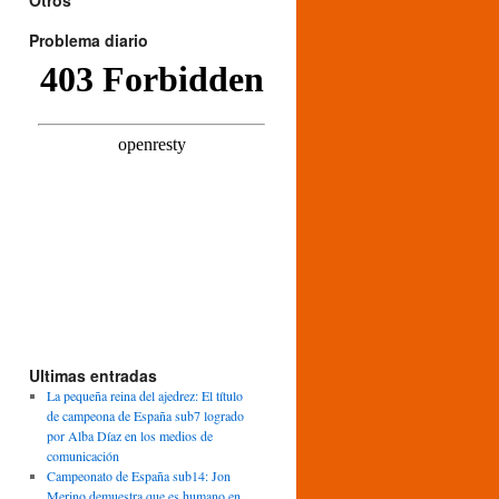
Otros
Problema diario
Ultimas entradas
La pequeña reina del ajedrez: El título
de campeona de España sub7 logrado
por Alba Díaz en los medios de
comunicación
Campeonato de España sub14: Jon
Merino demuestra que es humano en