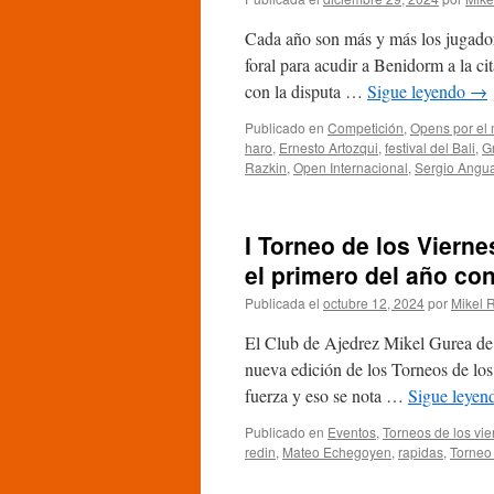
Redín
se
Cada año son más y más los jugador
sube
a
foral para acudir a Benidorm a la ci
lo
con la disputa …
Sigue leyendo
→
más
alto
Publicado en
Competición
,
Opens por el
del
haro
,
Ernesto Artozqui
,
festival del Bali
,
Gr
pódium
Razkin
,
Open Internacional
,
Sergio Angu
haciendo
valer
su
I Torneo de los Viern
vitola
de
el primero del año con
favorito
Publicada el
octubre 12, 2024
por
Mikel 
El Club de Ajedrez Mikel Gurea de 
nueva edición de los Torneos de lo
fuerza y eso se nota …
Sigue leye
Publicado en
Eventos
,
Torneos de los vie
redin
,
Mateo Echegoyen
,
rapidas
,
Torneo 