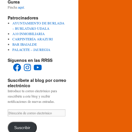
Gurea
Pincha
aquí
.
Patrocinadores
AYUNTAMIENTO DE BURLADA
– BURLATAKO UDALA
A10 INMOBILIARIA
CARPINTERÍA ARAZURI
BAR IBAIALDE
PALACETE – JAUREGIA
Síguenos en las RRSS
Facebook
Instagram
YouTube
Suscríbete al blog por correo
electrónico
Introduce tu correo electrónico para
suscribirte a este blog y recibir
notificaciones de nuevas entradas.
Dirección
de
correo
electrónico
Suscribir