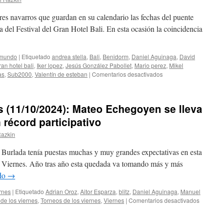
es navarros que guardan en su calendario las fechas del puente
ta del Festival del Gran Hotel Bali. En esta ocasión la coincidencia
 mundo
|
Etiquetado
andrea stella
,
Bali
,
Benidorm
,
Daniel Aguinaga
,
David
an hotel bali
,
Iker lopez
,
Jesús González Pabollet
,
Mario perez
,
Mikel
en
as
,
Sub2000
,
Valentín de esteban
|
Comentarios desactivados
XXI
Festival
Gran
es (11/10/2024): Mateo Echegoyen se lleva
Hotel
Bali
 récord participativo
de
Razkin
Benidorm:
Desembarco
Burlada tenía puestas muchas y muy grandes expectativas en esta
de
los
s Viernes. Año tras año esta quedada va tomando más y más
de
ndo
→
Burlada
en
rnes
|
Etiquetado
Adrian Oroz
,
Aitor Esparza
,
blitz
,
Daniel Aguinaga
,
Manuel
una
en
de los viernes
,
Torneos de los viernes
,
Viernes
|
Comentarios desactivados
semana
I
de
Torneo