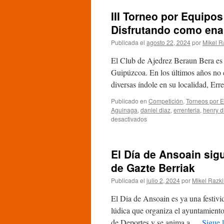
III Torneo por Equipo
Disfrutando como ena
Publicada el
agosto 22, 2024
por
Mikel R
El Club de Ajedrez Beraun Bera es 
Guipúzcoa. En los últimos años no c
diversas índole en su localidad, Er
Publicado en
Competición
,
Torneos por 
Aguinaga
,
daniel diaz
,
errenteria
,
henry d
en
desactivados
III
Torneo
por
El Día de Ansoain sig
Equipos
de
de Gazte Berriak
la
Publicada el
julio 2, 2024
por
Mikel Razk
Amistad
de
El Dia de Ansoain es ya una festivid
Beraun
Bera:
lúdica que organiza el ayuntamiento
Disfrutando
de Deportes y se anima a …
Sigue 