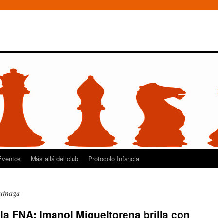
Eventos
Más allá del club
Protocolo Infancia
uinaga
la FNA: Imanol Migueltorena brilla con