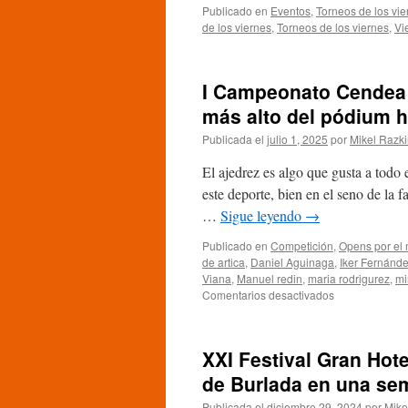
Publicado en
Eventos
,
Torneos de los vie
de los viernes
,
Torneos de los viernes
,
Vi
I Campeonato Cendea d
más alto del pódium ha
Publicada el
julio 1, 2025
por
Mikel Razk
El ajedrez es algo que gusta a tod
este deporte, bien en el seno de la 
…
Sigue leyendo
→
Publicado en
Competición
,
Opens por el
de artica
,
Daniel Aguinaga
,
Iker Fernánd
Viana
,
Manuel redin
,
maria rodrigurez
,
mi
en
Comentarios desactivados
I
Campeonato
Cendea
XXI Festival Gran Hot
de
Artica:
de Burlada en una sem
Manuel
Publicada el
diciembre 29, 2024
por
Mike