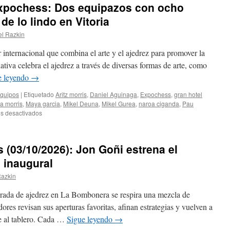
xpochess: Dos equipazos con ocho
lleva
los
casi
Viernes
de lo lindo en Vitoria
todo…
(21/11/2025):
título
el Razkin
Sergio
de
Navarrete
CM,
 internacional que combina el arte y el ajedrez para promover la
suma
mejor
su
tiva celebra el ajedrez a través de diversas formas de arte, como
sub14
segundo
e leyendo
→
y
título
galardón
y
Equipos
|
Etiquetado
Aritz morris
,
Daniel Aguinaga
,
Expochess
,
gran hotel
a
lidera
a morris
,
Maya garcia
,
Mikel Deuna
,
Mikel Gurea
,
naroa ciganda
,
Pau
la
la
en
s desactivados
mejor
tabla
Torneo
partida
con
por
Jon
Equipos
s (03/10/2026): Jon Goñi estrena el
Goñi
Expochess:
Dos
 inaugural
equipazos
Razkin
con
ocho
rada de ajedrez en La Bombonera se respira una mezcla de
jugadorazos
disfrutan
res revisan sus aperturas favoritas, afinan estrategias y vuelven a
de
te al tablero. Cada …
Sigue leyendo
→
lo