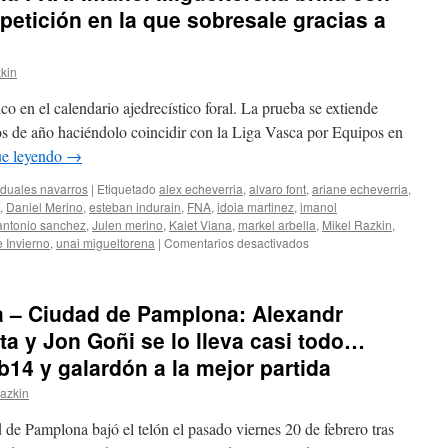
petición en la que sobresale gracias a
kin
co en el calendario ajedrecístico foral. La prueba se extiende
s de año haciéndolo coincidir con la Liga Vasca por Equipos en
ue leyendo
→
iduales navarros
|
Etiquetado
alex echeverria
,
alvaro font
,
ariane echeverria
,
,
Daniel Merino
,
esteban indurain
,
FNA
,
idoia martinez
,
imanol
antonio sanchez
,
Julen merino
,
Kaiet Viana
,
markel arbella
,
Mikel Razkin
,
en
 Invierno
,
unai migueltorena
|
Comentarios desactivados
Torneo
de
Invierno
a – Ciudad de Pamplona: Alexandr
de
la
a y Jon Goñi se lo lleva casi todo…
FNA:
b14 y galardón a la mejor partida
Imanol
Migueltorena
azkin
brilla
con
de Pamplona bajó el telón el pasado viernes 20 de febrero tras
luz