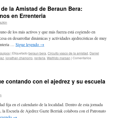
disfrute
de
s de la Amistad de Beraun Bera:
general
los
Vierne
nos en Errenteria
(11/10/
azkin
Mateo
Echeg
uno de los más activos y que más fuerza está cogiendo en
se
lleva
esa en desarrollar dinámicas y actividades ajedrecísticas de muy
el
renteria …
Sigue leyendo
→
primer
del
Equipos
|
Etiquetado
beraun bera
,
Circuito vasco de la amistad
,
Daniel
año
iaz
,
jonathan chamorro
,
renteria
,
Walfrido marsan
|
Comentarios
con
récord
particip
ue contando con el ajedrez y su escuela
in
ad fija en el calendario de la localidad. Dentro de esta jornada
, la Escuela de Ajedrez Gazte Berriak colabora con el Patronato
leyendo
→