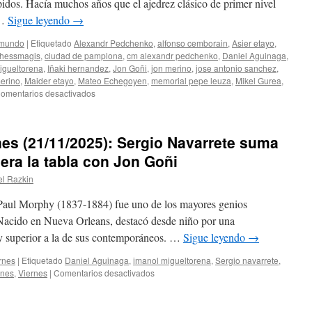
pidos. Hacía muchos años que el ajedrez clásico de primer nivel
propia
 …
Sigue leyendo
→
en
una
 mundo
|
Etiquetado
Alexandr Pedchenko
,
alfonso cemborain
,
Asier etayo
,
competición
hessmagis
,
ciudad de pamplona
,
cm alexandr pedchenko
,
Daniel Aguinaga
,
en
igueltorena
,
Iñaki hernandez
,
Jon Goñi
,
jon merino
,
jose antonio sanchez
,
la
erino
,
Maider etayo
,
Mateo Echegoyen
,
memorial pepe leuza
,
Mikel Gurea
,
que
en
omentarios desactivados
sobresale
I
gracias
Memorial
a
Pepe
su
nes (21/11/2025): Sergio Navarrete suma
Leuza
valentía
–
dera la tabla con Jon Goñi
Ciudad
el Razkin
de
Pamplona:
: Paul Morphy (1837-1884) fue uno de los mayores genios
Alexandr
Pedchenko
z. Nacido en Nueva Orleans, destacó desde niño por una
se
y superior a la de sus contemporáneos. …
Sigue leyendo
→
reinventa
y
rnes
|
Etiquetado
Daniel Aguinaga
,
imanol migueltorena
,
Sergio navarrete
,
Jon
en
rnes
,
Viernes
|
Comentarios desactivados
Goñi
VII
se
Torneo
lo
de