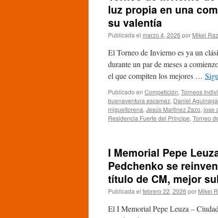
luz propia en una com
su valentía
Publicada el
marzo 4, 2026
por
Mikel Raz
El Torneo de Invierno es ya un clási
durante un par de meses a comienzo
el que compiten los mejores …
Sig
Publicado en
Competición
,
Torneos Indiv
buenaventura escamez
,
Daniel Aguinaga
migueltorena
,
Jesús Martinez Zazo
,
jose 
Residencia Fuerte del Príncipe
,
Torneo de
I Memorial Pepe Leuz
Pedchenko se reinvent
título de CM, mejor su
Publicada el
febrero 22, 2026
por
Mikel R
El I Memorial Pepe Leuza – Ciudad 