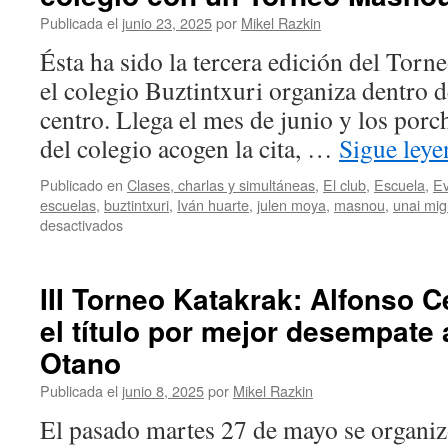
Publicada el
junio 23, 2025
por
Mikel Razkin
Ésta ha sido la tercera edición del Torn
el colegio Buztintxuri organiza dentro de
centro. Llega el mes de junio y los porch
del colegio acogen la cita, …
Sigue ley
Publicado en
Clases, charlas y simultáneas
,
El club
,
Escuela
,
Ev
escuelas
,
buztintxuri
,
Iván huarte
,
julen moya
,
masnou
,
unai mig
en
desactivados
Buztintxuri
hace
aún
III Torneo Katakrak: Alfonso 
más
el título por mejor desempate
grande
la
Otano
fiesta
del
Publicada el
junio 8, 2025
por
Mikel Razkin
colegio
El pasado martes 27 de mayo se organizó
con
un