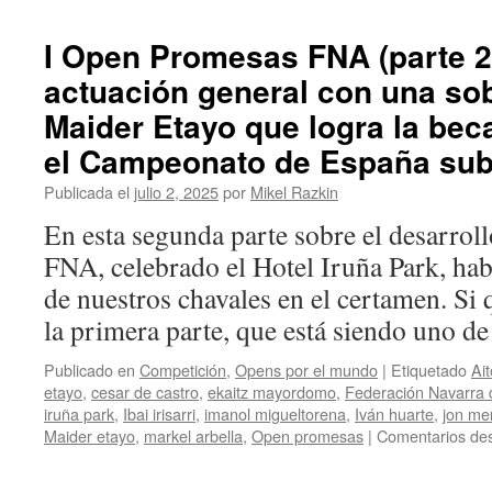
3
de
I Open Promesas FNA (parte 2 
los
actuación general con una sob
JJDD
de
Maider Etayo que logra la bec
Navarra
2026
el Campeonato de España su
(parte
Publicada el
julio 2, 2025
por
Mikel Razkin
2
de
En esta segunda parte sobre el desarrol
2):
FNA, celebrado el Hotel Iruña Park, hab
Seis
naranjas
de nuestros chavales en el certamen. Si 
más
la primera parte, que está siendo uno 
logran
en
Tudela
Publicado en
Competición
,
Opens por el mundo
|
Etiquetado
Ait
el
etayo
,
cesar de castro
,
ekaitz mayordomo
,
Federación Navarra 
billete
iruña park
,
Ibai irisarri
,
imanol migueltorena
,
Iván huarte
,
jon me
para
Maider etayo
,
markel arbella
,
Open promesas
|
Comentarios des
la
final