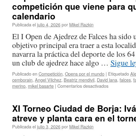
competición que viene para q
vuelta
a
calendario
las
competiciones
Publicada el
julio 4, 2026
por
Mikel Razkin
deja
El I Open de Ajedrez de Falces ha sido
a
Gorka
objetivo principal era traer a esta localid
González
navarra la práctica del deporte de los 6
como
campeón
un club de ajedrez hace algo …
Sigue l
Publicado en
Competición
,
Opens por el mundo
|
Etiquetado
Al
cemborain
,
Angel Vilchez
,
Beatriz mendivil
,
David lana
,
falces
,
f
en
merino
,
mikel basarte
|
Comentarios desactivados
I
Open
de
XI Torneo Ciudad de Borja: Iv
Falces:
atreve y planta cara en el tor
Éxito
participativo
Publicada el
julio 3, 2026
por
Mikel Razkin
en
una