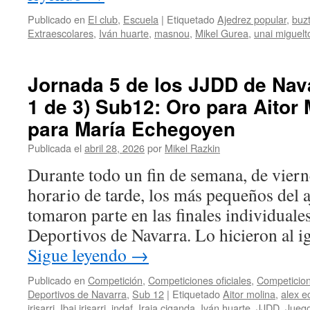
torneo
relámpago
Publicado en
El club
,
Escuela
|
Etiquetado
Ajedrez popular
,
buzt
Extraescolares
,
Iván huarte
,
masnou
,
Mikel Gurea
,
unai miguelt
Jornada 5 de los JJDD de Nava
1 de 3) Sub12: Oro para Aitor
para María Echegoyen
Publicada el
abril 28, 2026
por
Mikel Razkin
Durante todo un fin de semana, de vier
horario de tarde, los más pequeños del 
tomaron parte en las finales individuale
Deportivos de Navarra. Lo hicieron al i
Sigue leyendo
→
Publicado en
Competición
,
Competiciones oficiales
,
Competicion
Deportivos de Navarra
,
Sub 12
|
Etiquetado
Aitor molina
,
alex e
irisarri
,
Ibai irisarri
,
indaf
,
Iraia ciganda
,
Iván huarte
,
JJDD
,
Juego