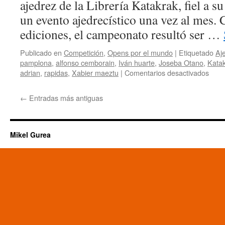
ajedrez de la Librería Katakrak, fiel a s
Torneo
un evento ajedrecístico una vez al mes. 
Masnou
ediciones, el campeonato resultó ser …
Publicado en
Competición
,
Opens por el mundo
|
Etiquetado
Aj
pamplona
,
alfonso cemborain
,
Iván huarte
,
Joseba Otano
,
Kata
en
adrian
,
rapidas
,
Xabier maeztu
|
Comentarios desactivados
III
Torn
←
Entradas más antiguas
Kata
Alfo
Cemb
se
Mikel Gurea
lleva
el
título
por
mejo
dese
ante
Jose
Otan