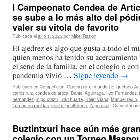
de
I Campeonato Cendea de Artic
sub12
se sube a lo más alto del pód
valer su vitola de favorito
Publicada el
julio 1, 2025
por
Mikel Razkin
El ajedrez es algo que gusta a todo el 
quien menos ha tenido su acercamiento a
el seno de la familia, en el colegio o co
pandemia vivió …
Sigue leyendo
→
Publicado en
Competición
,
Opens por el mundo
|
Etiquetado
Ame
carlos ruiz
,
cendea de artica
,
Daniel Aguinaga
,
Iker Fernández
,
hernandez
,
iñigo otazu
,
Iván huarte
,
Kaiet Viana
,
Manuel redin
,
Torneo de rapidas
,
unai migueltorena
,
Yago diaz
|
Comentarios 
Buztintxuri hace aún más grand
colegio con un Torneo Masno