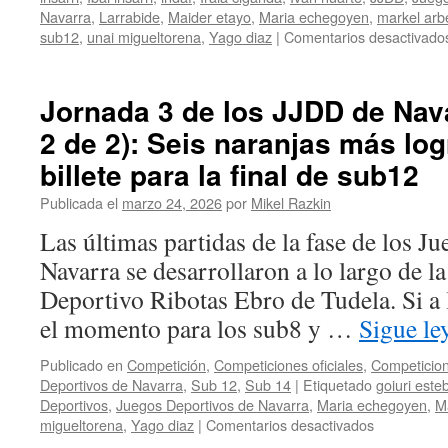
Navarra
,
Larrabide
,
Maider etayo
,
Maria echegoyen
,
markel arbe
sub12
,
unai migueltorena
,
Yago diaz
|
Comentarios desactivado
Jornada 3 de los JJDD de Nava
2 de 2): Seis naranjas más log
billete para la final de sub12
Publicada el
marzo 24, 2026
por
Mikel Razkin
Las últimas partidas de la fase de los J
Navarra se desarrollaron a lo largo de l
Deportivo Ribotas Ebro de Tudela. Si a
el momento para los sub8 y …
Sigue l
Publicado en
Competición
,
Competiciones oficiales
,
Competicion
Deportivos de Navarra
,
Sub 12
,
Sub 14
|
Etiquetado
goiuri este
Deportivos
,
Juegos Deportivos de Navarra
,
Maria echegoyen
,
M
en
migueltorena
,
Yago diaz
|
Comentarios desactivados
Jornada