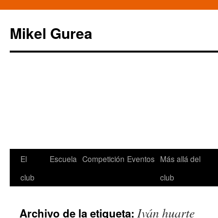
Mikel Gurea
Saltar
El
Escuela
Competición
Eventos
Más allá del
al
club
club
contenido
Iván huarte
Archivo de la etiqueta: