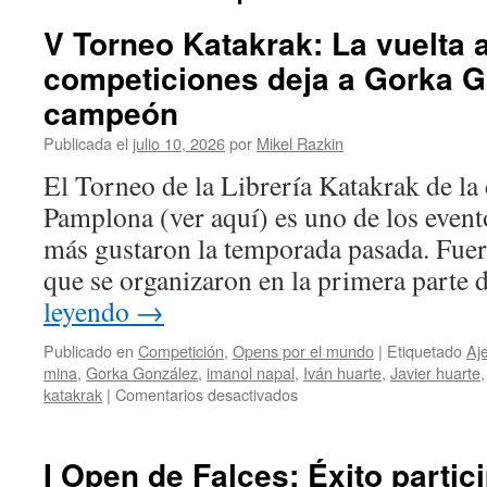
V Torneo Katakrak: La vuelta a
competiciones deja a Gorka 
campeón
Publicada el
julio 10, 2026
por
Mikel Razkin
El Torneo de la Librería Katakrak de la
Pamplona (ver aquí) es uno de los event
más gustaron la temporada pasada. Fuer
que se organizaron en la primera parte
leyendo
→
Publicado en
Competición
,
Opens por el mundo
|
Etiquetado
Aj
mina
,
Gorka González
,
imanol napal
,
Iván huarte
,
Javier huarte
en
katakrak
|
Comentarios desactivados
V
Torneo
Katakrak:
I Open de Falces: Éxito partic
La