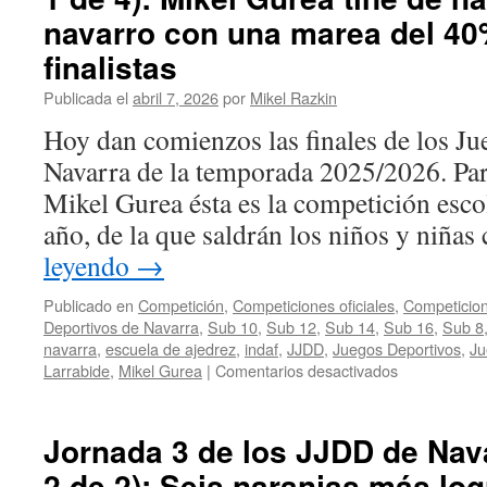
de
navarro con una marea del 40
Navarra
2026
finalistas
(parte
Publicada el
abril 7, 2026
por
Mikel Razkin
2
de
Hoy dan comienzos las finales de los J
4)
Navarra de la temporada 2025/2026. Par
Sub18:
Aitor
Mikel Gurea ésta es la competición esco
Esparza
año, de la que saldrán los niños y niñ
se
corona
leyendo
→
como
mejor
Publicado en
Competición
,
Competiciones oficiales
,
Competicion
jugador
Deportivos de Navarra
,
Sub 10
,
Sub 12
,
Sub 14
,
Sub 16
,
Sub 8
juvenil
navarra
,
escuela de ajedrez
,
indaf
,
JJDD
,
Juegos Deportivos
,
Ju
en
Larrabide
,
Mikel Gurea
|
Comentarios desactivados
Jornada
4
de
Jornada 3 de los JJDD de Nava
los
2 de 2): Seis naranjas más log
JJDD