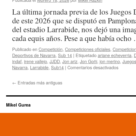
1
de
La última jornada previa de los Juegos
2):
de este 2026 que se disputó en Pamplona
Tudel
no
del estadio Larrabide, nos dejó una imag
otorg
cada equis años. Pese a que había och
tres
clasif
más
Publicado en
Competición
,
Competiciones oficiales
,
Competicion
en
Deportivos de Navarra
,
Sub 14
|
Etiquetado
ariane echeverria
,
D
sub8
indaf
,
irene vallejo
,
JJDD
,
Jon ariz
,
Jon Goñi
,
jon merino
,
Juegos
en
y
Navarra
,
Larrabide
,
Sub14
|
Comentarios desactivados
Jornada
dos
2
más
←
Entradas más antiguas
de
en
los
sub1
JJDD
de
Mikel Gurea
Navarra
2026
(parte
2
de