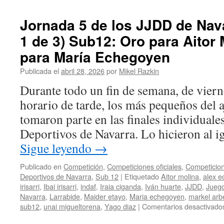
con
5
Jornada 5 de los JJDD de Nava
de
1 de 3) Sub12: Oro para Aitor
las
6
para María Echegoyen
medallas
en
Publicada el
abril 28, 2026
por
Mikel Razkin
liza
Durante todo un fin de semana, de vier
horario de tarde, los más pequeños del 
tomaron parte en las finales individuale
Deportivos de Navarra. Lo hicieron al i
Sigue leyendo
→
Publicado en
Competición
,
Competiciones oficiales
,
Competicion
Deportivos de Navarra
,
Sub 12
|
Etiquetado
Aitor molina
,
alex e
irisarri
,
Ibai irisarri
,
indaf
,
Iraia ciganda
,
Iván huarte
,
JJDD
,
Juego
Navarra
,
Larrabide
,
Maider etayo
,
Maria echegoyen
,
markel arbe
sub12
,
unai migueltorena
,
Yago diaz
|
Comentarios desactivado