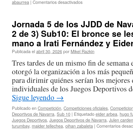
en
abaurrea
|
Comentarios desactivados
Jornada
5
de
Jornada 5 de los JJDD de Nava
los
2 de 3) Sub10: El bronce se le
JJDD
de
mano a Irati Fernández y Eide
Navarra
2026
Publicada el
abril 30, 2026
por
Mikel Razkin
(parte
Tres tardes de un mismo fin de semana e
3
de
otorgó la organización a los más pequeñ
3)
para dirimir quiénes serían los mejores e
Sub8:
Máxima
individuales de los Juegos Deportivos
se
Sigue leyendo
→
corona
como
Publicado en
Competición
,
Competiciones oficiales
,
Competicion
campeona
Deportivos de Navarra
,
Sub 10
|
Etiquetado
eider arbea
,
hugo f
sub8
Juegos Deportivos
,
Juegos Deportivos de Navarra
,
Julen carde
y
turumbay
,
maider tellechea
,
oihan zabaleta
|
Comentarios desac
nos
hacemos