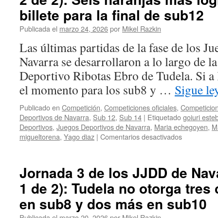
de
billete para la final de sub12
Navarra
2026
Publicada el
marzo 24, 2026
por
Mikel Razkin
(parte
Las últimas partidas de la fase de los J
1
de
Navarra se desarrollaron a lo largo de l
4):
Deportivo Ribotas Ebro de Tudela. Si a
Mikel
Gurea
el momento para los sub8 y …
Sigue l
tiñe
de
Publicado en
Competición
,
Competiciones oficiales
,
Competicion
naranja
Deportivos de Navarra
,
Sub 12
,
Sub 14
|
Etiquetado
goiuri este
el
Deportivos
,
Juegos Deportivos de Navarra
,
Maria echegoyen
,
M
ajedrez
en
migueltorena
,
Yago diaz
|
Comentarios desactivados
navarro
Jornada
con
3
una
de
Jornada 3 de los JJDD de Nava
marea
los
del
1 de 2): Tudela no otorga tres
JJDD
40%
de
en sub8 y dos más en sub10
de
Navarra
los
2026
Publicada el
marzo 20, 2026
por
Mikel Razkin