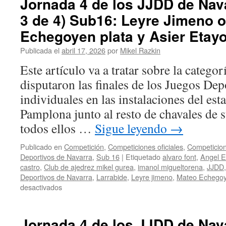
Jornada 4 de los JJDD de Nava
los
3 de 4) Sub16: Leyre Jimeno o
JJDD
de
Echegoyen plata y Asier Etay
Navarra
2026
Publicada el
abril 17, 2026
por
Mikel Razkin
(parte
Este artículo va a tratar sobre la catego
4
de
disputaron las finales de los Juegos De
4)
individuales en las instalaciones del es
Sub14:
Oro
Pamplona junto al resto de chavales de 
para
todos ellos …
Sigue leyendo
→
Jon
Merino
Publicado en
Competición
,
Competiciones oficiales
,
Competicion
y
Deportivos de Navarra
,
Sub 16
|
Etiquetado
alvaro font
,
Angel E
plata
castro
,
Club de ajedrez mikel gurea
,
imanol migueltorena
,
JJDD
para
Deportivos de Navarra
,
Larrabide
,
Leyre jimeno
,
Mateo Echego
Ariane
en
desactivados
Echeverría
Jornada
4
de
Jornada 4 de los JJDD de Nava