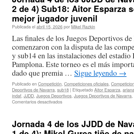
los
2 de 4) Sub18: Aitor Esparza
JJDD
de
mejor jugador juvenil
Navarra
2026
Publicada el
abril 15, 2026
por
Mikel Razkin
(parte
Las finales de los Juegos Deportivos de
3
de
comenzaron con la disputa de las compe
4)
y sub14 en las instalaciones del estadio
Sub16:
Leyre
Pamplona. Este torneo es el más importa
Jimeno
dado que premia …
Sigue leyendo
→
oro,
Mateo
Publicado en
Competición
,
Competiciones oficiales
,
Competicion
Echegoyen
Deportivos de Navarra
,
sub18
|
Etiquetado
Aitor Esparza
,
ariana
plata
indaf
,
JJDD
,
Juegos Deportivos
,
Juegos Deportivos de Navarra
,
y
en
Comentarios desactivados
Asier
Jornada
Etayo
4
bronce
de
Jornada 4 de los JJDD de Nava
los
1 de 4): Mikel Gurea tiñe de na
JJDD