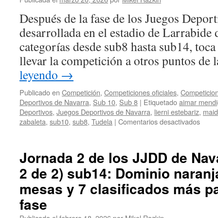
finalistas
(parte
Después de la fase de los Juegos Deport
2
de
desarrollada en el estadio de Larrabide
2):
categorías desde sub8 hasta sub14, toca s
Seis
naranjas
llevar la competición a otros puntos 
más
leyendo
→
logran
en
Publicado en
Competición
,
Competiciones oficiales
,
Competicion
Tudela
Deportivos de Navarra
,
Sub 10
,
Sub 8
|
Etiquetado
aimar mendi
el
Deportivos
,
Juegos Deportivos de Navarra
,
lierni estebariz
,
maid
billete
en
zabaleta
,
sub10
,
sub8
,
Tudela
|
Comentarios desactivados
para
Jorna
la
3
final
de
de
Jornada 2 de los JJDD de Nava
los
sub12
2 de 2) sub14: Dominio naranj
JJDD
de
mesas y 7 clasificados más pa
Navar
2026
fase
(parte
Publicada el
febrero 18, 2026
por
Mikel Razkin