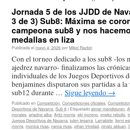
Jornada 5 de los JJDD de Nava
3 de 3) Sub8: Máxima se cor
campeona sub8 y nos hacemos
medallas en liza
Publicada el
mayo 4, 2026
por
Mikel Razkin
Con el torneo dedicado a los sub8 -los
ajedrez navarro- finalizamos las crónicas
individuales de los Juegos Deportivos d
benjamines disputaron sus partidas a la
sub12 durante …
Sigue leyendo
→
Publicado en
Competición
,
Competiciones oficiales
,
Competicion
Deportivos de Navarra
,
Sub 8
|
Etiquetado
aimar mendiguren
,
A
morales
,
ariadne alba
,
Aritz morris
,
eki moreno
,
eneko rebollo
,
i
Juegos Deportivos de Navarra
,
julen legarra
,
Larrabide
,
lierni e
morris
,
monica rivas
,
naroa rivas
,
oihan trinidad
,
oinatz alduan
,