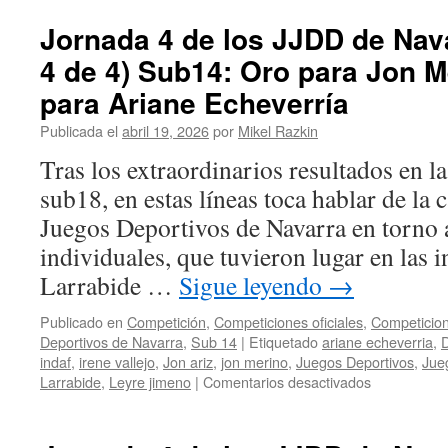
Jornada 4 de los JJDD de Nava
4 de 4) Sub14: Oro para Jon M
para Ariane Echeverría
Publicada el
abril 19, 2026
por
Mikel Razkin
Tras los extraordinarios resultados en l
sub18, en estas líneas toca hablar de la 
Juegos Deportivos de Navarra en torno a
individuales, que tuvieron lugar en las i
Larrabide …
Sigue leyendo
→
Publicado en
Competición
,
Competiciones oficiales
,
Competicion
Deportivos de Navarra
,
Sub 14
|
Etiquetado
ariane echeverria
,
D
indaf
,
irene vallejo
,
Jon ariz
,
jon merino
,
Juegos Deportivos
,
Jue
en
Larrabide
,
Leyre jimeno
|
Comentarios desactivados
Jornada
4
de