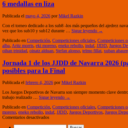
6 medallas en liza
Juan:
Julen
Cárdenas
Publicada el
mayo 4, 2026
por
Mikel Razkin
se
hace
Con el torneo dedicado a los sub8 -los más pequeños del ajedrez navar
con
vez que los sub10 y sub12 durante …
Sigue leyendo
→
el
bronce
Publicado en
Competición
,
Competiciones oficiales
,
Competiciones of
en
alba
,
Aritz morris
,
eki moreno
,
eneko rebollo
,
indaf
,
JJDD
,
Juegos De
el
oihan trinidad
,
oinatz alduan
,
Stefan alonso
,
telmo fillat
,
xuban abaurr
torneo
popular
Jornada 1 de los JJDD de Navarra 2026 (par
de
posibles para la Final
las
fiestas
del
Publicada el
febrero 4, 2026
por
Mikel Razkin
barrio
de
Los Juegos Deportivos de Navarra son siempre momento clave dentro d
San
trabajo realizado …
Sigue leyendo
→
Juan
Publicado en
Competición
,
Competiciones oficiales
,
Competiciones of
moreno
,
eneko rebollo
,
indaf
,
JJDD
,
Juegos Deportivos
,
Juegos Depo
en
Comentarios desactivados
Jornada
Buscar:
1