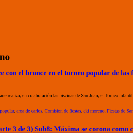
eno
 con el bronce en el torneo popular de las f
e realiza, en colaboración las piscinas de San Juan, el Torneo infantil 
popular
,
aroa de carlos
,
Comision de fiestas
,
eki moreno
,
Fiestas de Sa
arte 3 de 3) Sub8: Máxima se corona como 