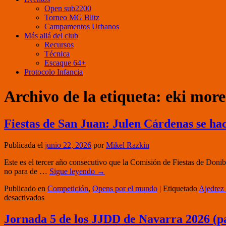
Open sub2200
Torneo MG Blitz
Campamentos Urbanos
Más allá del club
Recursos
Técnica
Escaque 64+
Protocolo Infancia
Archivo de la etiqueta:
eki mor
Fiestas de San Juan: Julen Cárdenas se hace
Publicada el
junio 22, 2026
por
Mikel Razkin
Este es el tercer año consecutivo que la Comisión de Fiestas de Doniban
no para de …
Sigue leyendo
→
Publicado en
Competición
,
Opens por el mundo
|
Etiquetado
Ajedrez 
en
desactivados
Fiestas
de
Jornada 5 de los JJDD de Navarra 2026 (p
San