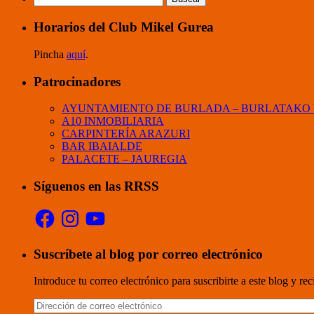
de
los
Horarios del Club Mikel Gurea
JJDD
de
Pincha
aquí
.
Navarra
2026
Patrocinadores
(parte
1
AYUNTAMIENTO DE BURLADA – BURLATAKO
de
A10 INMOBILIARIA
2)
CARPINTERÍA ARAZURI
Sub8:
BAR IBAIALDE
Mikel
PALACETE – JAUREGIA
Gurea
obtiene
Síguenos en las RRSS
la
escalofriante
Facebook
Instagram
YouTube
cifra
de
14
plazas
Suscríbete al blog por correo electrónico
de
20
Introduce tu correo electrónico para suscribirte a este blog y re
posibles
para
Dirección
la