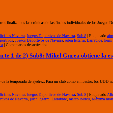
ro- finalizamos las crónicas de las finales individuales de los Juegos D
iciales Navarra
,
Juegos Deportivos de Navarra
,
Sub 8
|
Etiquetado
aim
portivos
,
Juegos Deportivos de Navarra
,
julen legarra
,
Larrabide
,
lierni
en
ea
|
Comentarios desactivados
Jornada
5
te 1 de 2) Sub8: Mikel Gurea obtiene la esc
de
los
JJDD
de
Navarra
2026
e la temporada de ajedrez. Para un club como el nuestro, los JJDD no 
(parte
3
de
iciales Navarra
,
Juegos Deportivos de Navarra
,
Sub 8
|
Etiquetado
Alb
3)
rtivos de Navarra
,
julen legarra
,
Larrabide
,
marco ibiricu
,
Máxima morr
Sub8:
Máxima
se