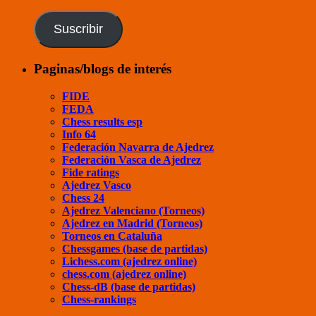
de
Final
correo
electrónico
Suscribir
Paginas/blogs de interés
FIDE
FEDA
Chess results esp
Info 64
Federación Navarra de Ajedrez
Federación Vasca de Ajedrez
Fide ratings
Ajedrez Vasco
Chess 24
Ajedrez Valenciano (Torneos)
Ajedrez en Madrid (Torneos)
Torneos en Cataluña
Chessgames (base de partidas)
Lichess.com (ajedrez online)
chess.com (ajedrez online)
Chess-dB (base de partidas)
Chess-rankings