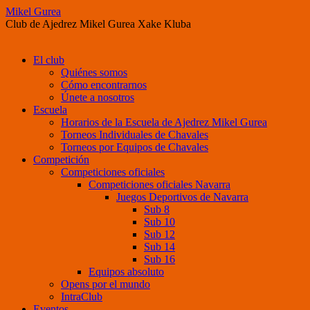
Mikel Gurea
Club de Ajedrez Mikel Gurea Xake Kluba
Saltar
El club
al
Quiénes somos
contenido
Cómo encontrarnos
Únete a nosotros
Escuela
Horarios de la Escuela de Ajedrez Mikel Gurea
Torneos Individuales de Chavales
Torneos por Equipos de Chavales
Competición
Competiciones oficiales
Competiciones oficiales Navarra
Juegos Deportivos de Navarra
Sub 8
Sub 10
Sub 12
Sub 14
Sub 16
Equipos absoluto
Opens por el mundo
IntraClub
Eventos