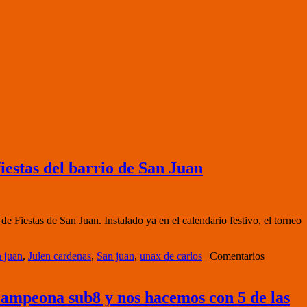
iestas del barrio de San Juan
de Fiestas de San Juan. Instalado ya en el calendario festivo, el torneo
n juan
,
Julen cardenas
,
San juan
,
unax de carlos
|
Comentarios
campeona sub8 y nos hacemos con 5 de las