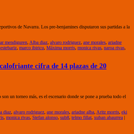
eportivos de Navarra. Los pre-benjamines disputaron sus partidas a la
ar mendiguren
,
Alba diaz
,
alvaro rodriguez
,
ane morales
,
ariadne
 estebariz
,
marco ibiricu
,
Máxima morris
,
monica rivas
,
naroa rivas
,
alofriante cifra de 14 plazas de 20
son un torneo más, es el escenario donde se pone a prueba todo el
a diaz
,
alvaro rodriguez
,
ane morales
,
ariadne alba
,
Aritz morris
,
eki
is
,
monica rivas
,
Stefan alonso
,
sub8
,
telmo fillat
,
xuban abaurrea
|