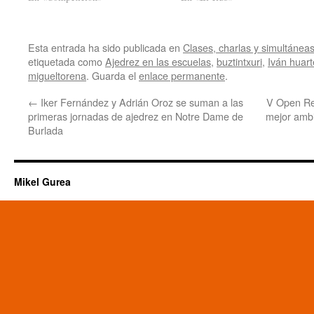
Esta entrada ha sido publicada en
Clases, charlas y simultánea
etiquetada como
Ajedrez en las escuelas
,
buztintxuri
,
Iván huart
migueltorena
. Guarda el
enlace permanente
.
←
Iker Fernández y Adrián Oroz se suman a las
V Open Re
primeras jornadas de ajedrez en Notre Dame de
mejor ambi
Burlada
Mikel Gurea