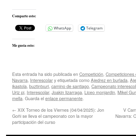
Comparte esto:
WhatsApp
Telegram
Me gusta esto:
Esta entrada ha sido publicada en
Competición
,
Competiciones o
Navarra
,
Interescolar
y etiquetada como
Ajedrez en burlada
,
Aje
ikastola
,
buztintxuri
,
camino de santiago
,
Campeonato interescol
Uriz pi
,
Interescolar
,
Joakin lizarraga
,
Liceo monjardin
,
Mikel Gu
mella
. Guarda el
enlace permanente
.
←
XIX Torneo de los Viernes (04/04/2025): Jon
V Camp
Goñi se lleva el campeonato con la mayor
Navarra: C
participación del curso