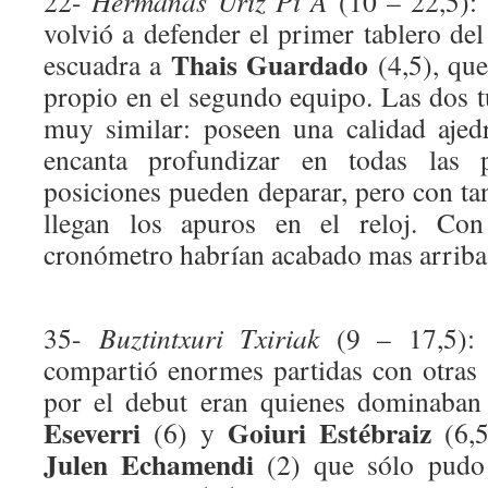
22-
Hermanas Uriz Pi A
(10 – 22,5):
volvió a defender el primer tablero de
Thais Guardado
escuadra a
(4,5), que
propio en el segundo equipo. Las dos
muy similar: poseen una calidad ajed
encanta profundizar en todas las p
posiciones pueden deparar, pero con 
llegan los apuros en el reloj. Co
cronómetro habrían acabado mas arriba
35-
Buztintxuri Txiriak
(9 – 17,5): 
compartió enormes partidas con otras 
por el debut eran quienes dominaban 
Eseverri
Goiuri Estébraiz
(6) y
(6,5
Julen Echamendi
(2) que sólo pudo 