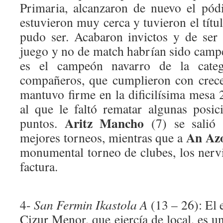
Primaria, alcanzaron de nuevo el pód
estuvieron muy cerca y tuvieron el tít
pudo ser. Acabaron invictos y de ser
juego y no de match habrían sido cam
es el campeón navarro de la categ
compañeros, que cumplieron con crec
mantuvo firme en la dificilísima mesa
al que le faltó rematar algunas posi
Aritz Mancho
puntos.
(7) se salió
An Az
mejores torneos, mientras que a
monumental torneo de clubes, los nerv
factura.
4-
San Fermin Ikastola A
(13 – 26): El 
Cizur Menor, que ejercía de local, es u