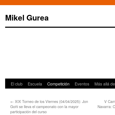
Mikel Gurea
Saltar
El club
Escuela
Competición
Eventos
Más allá de
al
←
XIX Torneo de los Viernes (04/04/2025): Jon
V Camp
contenido
Goñi se lleva el campeonato con la mayor
Navarra: C
participación del curso