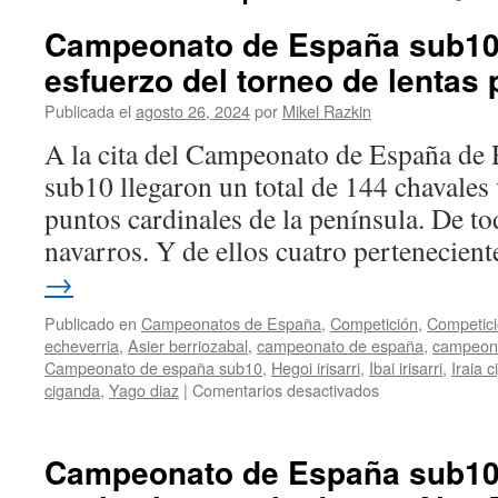
Campeonato de España sub10 
esfuerzo del torneo de lentas 
Publicada el
agosto 26, 2024
por
Mikel Razkin
A la cita del Campeonato de España de R
sub10 llegaron un total de 144 chavales
puntos cardinales de la península. De to
navarros. Y de ellos cuatro pertenecien
→
Publicado en
Campeonatos de España
,
Competición
,
Competici
echeverria
,
Asier berriozabal
,
campeonato de españa
,
campeona
Campeonato de españa sub10
,
Hegoi irisarri
,
Ibai irisarri
,
Iraia 
en
ciganda
,
Yago diaz
|
Comentarios desactivados
Campeonato
de
España
Campeonato de España sub10: 
sub10