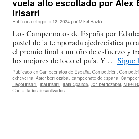
vuela alto escoltado por Alex 
Rápidas:
el
Irisarri
esfuerzo
del
Publicada el
agosto 18, 2024
por
Mikel Razkin
torneo
Los Campeonatos de España por Edades 
de
lentas
pastel de la temporada ajedrecística par
pasa
el premio final a un año de esfuerzo y t
factura
los mejores de todo el país. Y …
Sigue 
Publicado en
Campeonatos de España
,
Competición
,
Competici
echeverria
,
Asier berriozabal
,
campeonato de españa
,
Campeon
Hegoi irisarri
,
Ibai irisarri
,
Iraia ciganda
,
Jon berriozabal
,
Mikel R
en
Comentarios desactivados
Campeonato
de
España
sub10:
Hegoi
Irisarri
vuela