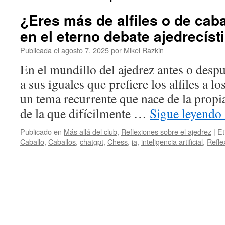
¿Eres más de alfiles o de caba
en el eterno debate ajedrecíst
Publicada el
agosto 7, 2025
por
Mikel Razkin
En el mundillo del ajedrez antes o des
a sus iguales que prefiere los alfiles a lo
un tema recurrente que nace de la propia
de la que difícilmente …
Sigue leyendo
Publicado en
Más allá del club
,
Reflexiones sobre el ajedrez
|
Et
Caballo
,
Caballos
,
chatgpt
,
Chess
,
ia
,
inteligencia artificial
,
Refle