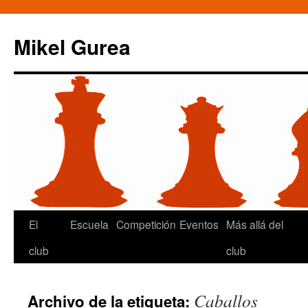
Mikel Gurea
Saltar
El
Escuela
Competición
Eventos
Más allá del
al
club
club
contenido
Caballos
Archivo de la etiqueta: