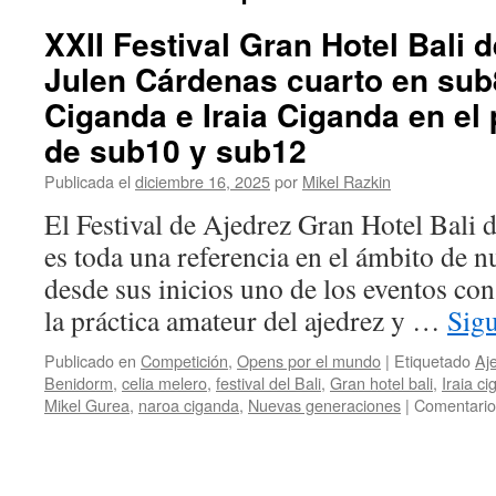
XXII Festival Gran Hotel Bali 
Julen Cárdenas cuarto en sub
Ciganda e Iraia Ciganda en el
de sub10 y sub12
Publicada el
diciembre 16, 2025
por
Mikel Razkin
El Festival de Ajedrez Gran Hotel Bali
es toda una referencia en el ámbito de n
desde sus inicios uno de los eventos co
la práctica amateur del ajedrez y …
Sig
Publicado en
Competición
,
Opens por el mundo
|
Etiquetado
Aje
Benidorm
,
celia melero
,
festival del Bali
,
Gran hotel bali
,
Iraia c
Mikel Gurea
,
naroa ciganda
,
Nuevas generaciones
|
Comentario