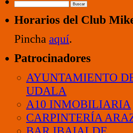
que
Buscar:
el
ajedrez
Horarios del Club Mik
estará
resuelto
en
diez
Pincha
aquí
.
años.
¿Es
posible?
Patrocinadores
AYUNTAMIENTO DE
UDALA
A10 INMOBILIARIA
CARPINTERÍA ARA
BAR IBAIALDE