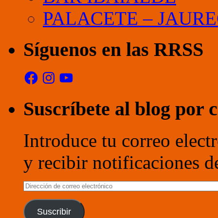
PALACETE – JAURE
Síguenos en las RRSS
Facebook
Instagram
YouTube
Suscríbete al blog por 
Introduce tu correo electr
y recibir notificaciones 
Dirección
de
correo
electrónico
Suscribir