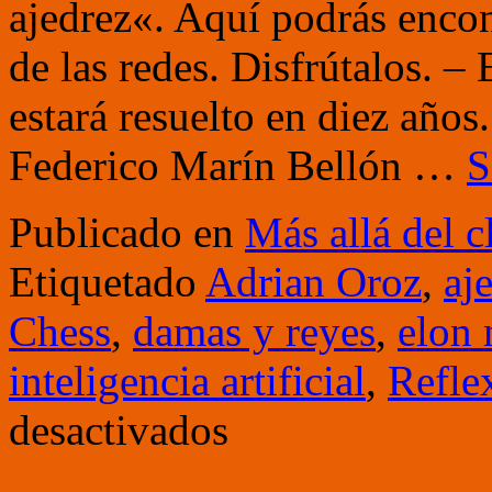
ajedrez«. Aquí podrás encon
de las redes. Disfrútalos. –
estará resuelto en diez años
Federico Marín Bellón …
S
Publicado en
Más allá del c
Etiquetado
Adrian Oroz
,
aj
Chess
,
damas y reyes
,
elon
inteligencia artificial
,
Refle
en
desactivados
Elon
Musk
predice