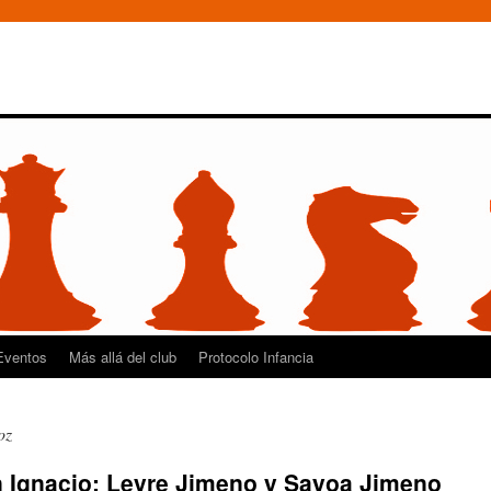
Eventos
Más allá del club
Protocolo Infancia
oz
n Ignacio: Leyre Jimeno y Sayoa Jimeno