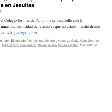
s en Jesuitas
kin
el Colegio Jesuitas de Pamplona se desarrolló con la
 niñas. La curiosidad del evento es que no estaba inscrito dentro
o que …
Sigue leyendo
→
 mundo
|
Etiquetado
Aitor molina
,
Alejandro vazquez
,
Gorka González
,
iker
o
,
Mikel lazcoz
,
San ignacio
,
Sayoa jimeno
,
torneo escolar
|
Comentarios