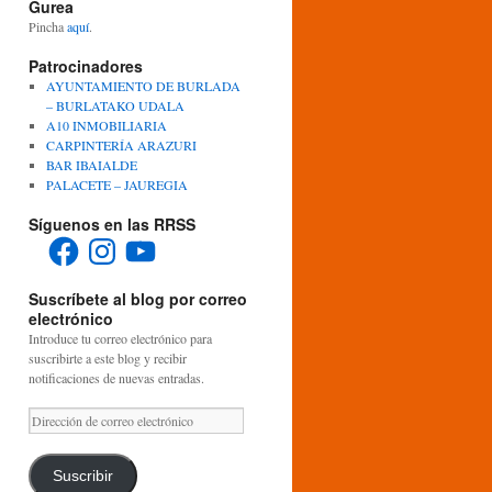
Gurea
Pincha
aquí
.
Patrocinadores
AYUNTAMIENTO DE BURLADA
– BURLATAKO UDALA
A10 INMOBILIARIA
CARPINTERÍA ARAZURI
BAR IBAIALDE
PALACETE – JAUREGIA
Síguenos en las RRSS
Facebook
Instagram
YouTube
Suscríbete al blog por correo
electrónico
Introduce tu correo electrónico para
suscribirte a este blog y recibir
notificaciones de nuevas entradas.
Dirección
de
correo
electrónico
Suscribir