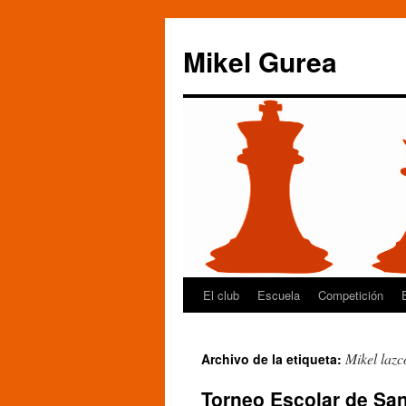
Mikel Gurea
El club
Escuela
Competición
Saltar
al
Mikel lazc
Archivo de la etiqueta:
contenido
Torneo Escolar de Sa