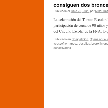
consiguen dos bronce
Publicada el
junio 25, 2023
por
Mikel Raz
La celebración del Torneo Escolar d
participación de cerca de 90 niños y
del Circuito Escolar de la FNA, l
Publicado en
Competición
,
Opens por el
youssef fernandez
,
Jesuitas
,
Leyre jimen
en
desactivados
Torneo
Escolar
de
San
Ignacio:
Leyre
Jimeno
y
Sayoa
Jimeno
consiguen
dos
bronces