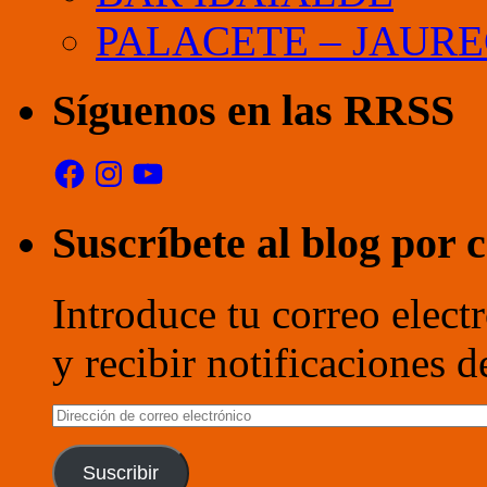
PALACETE – JAURE
Síguenos en las RRSS
Facebook
Instagram
YouTube
Suscríbete al blog por 
Introduce tu correo electr
y recibir notificaciones 
Dirección
de
correo
electrónico
Suscribir