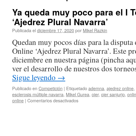
Ya queda muy poco para el I 
‘Ajedrez Plural Navarra’
Publicada el
diciembre 17, 2020
por
Mikel Razkin
Quedan muy pocos días para la disputa 
Online ‘Ajedrez Plural Navarra’. Este 
diciembre en nuestra página (pincha aqu
ver el desarrollo de nuestros dos torneo
Sigue leyendo
→
Publicado en
Competición
|
Etiquetado
ademna
,
ajedrez online
,
esclerosis múltiple navarra
,
Mikel Gurea
,
oier
,
oier sanjurjo
,
onli
en
online
|
Comentarios desactivados
Ya
queda
muy
poco
para