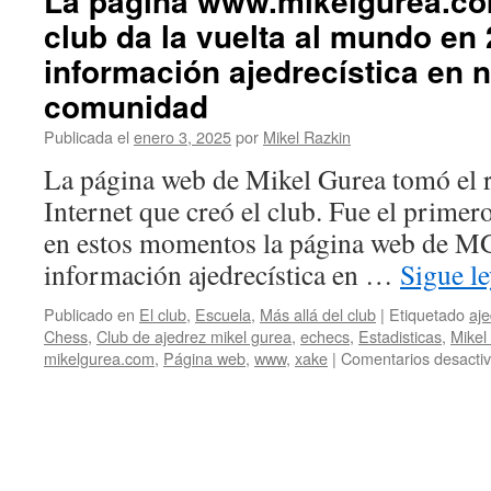
La página www.mikelgurea.com
club da la vuelta al mundo en 
información ajedrecística en 
comunidad
Publicada el
enero 3, 2025
por
Mikel Razkin
La página web de Mikel Gurea tomó el r
Internet que creó el club. Fue el prime
en estos momentos la página web de MG 
información ajedrecística en …
Sigue l
Publicado en
El club
,
Escuela
,
Más allá del club
|
Etiquetado
aj
Chess
,
Club de ajedrez mikel gurea
,
echecs
,
Estadisticas
,
Mikel
mikelgurea.com
,
Página web
,
www
,
xake
|
Comentarios desacti