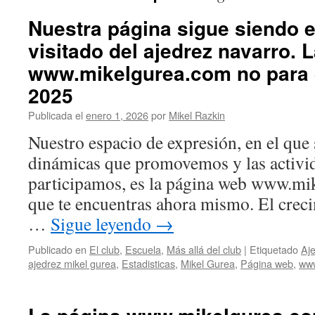
Nuestra página sigue siendo 
visitado del ajedrez navarro. 
www.mikelgurea.com no para 
2025
Publicada el
enero 1, 2026
por
Mikel Razkin
Nuestro espacio de expresión, en el que s
dinámicas que promovemos y las activid
participamos, es la página web www.mik
que te encuentras ahora mismo. El creci
…
Sigue leyendo
→
Publicado en
El club
,
Escuela
,
Más allá del club
|
Etiquetado
Aj
ajedrez mikel gurea
,
Estadisticas
,
Mikel Gurea
,
Página web
,
ww