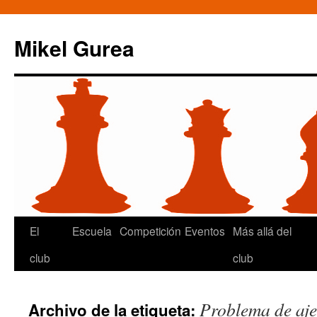
Mikel Gurea
Saltar
El
Escuela
Competición
Eventos
Más allá del
al
club
club
contenido
Problema de aje
Archivo de la etiqueta: