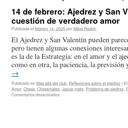
14 de febrero: Ajedrez y San V
cuestión de verdadero amor
Publicada el
febrero 14, 2025
por
Mikel Razkin
El Ajedrez y San Valentín pueden pare
pero tienen algunas conexiones interesa
es la de la Estrategia: en el amor y el aj
como en otra, la paciencia, la previsión
→
Publicado en
Más allá del club
,
Reflexiones sobre el ajedrez
|
Et
Amor
,
Chess
,
Chessmates
,
Jaque mate
,
Problema de ajedrez
,
R
en
Comentarios desactivados
14
de
febrero:
Ajedrez
y