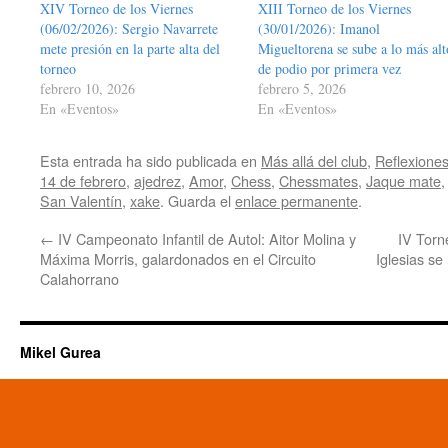
XIV Torneo de los Viernes
XIII Torneo de los Viernes
(06/02/2026): Sergio Navarrete
(30/01/2026): Imanol
mete presión en la parte alta del
Migueltorena se sube a lo más alt
torneo
de podio por primera vez
febrero 10, 2026
febrero 5, 2026
En «Eventos»
En «Eventos»
Esta entrada ha sido publicada en
Más allá del club
,
Reflexiones
14 de febrero
,
ajedrez
,
Amor
,
Chess
,
Chessmates
,
Jaque mate
San Valentín
,
xake
. Guarda el
enlace permanente
.
←
IV Campeonato Infantil de Autol: Aitor Molina y
IV Torn
Máxima Morris, galardonados en el Circuito
Iglesias se
Calahorrano
Mikel Gurea