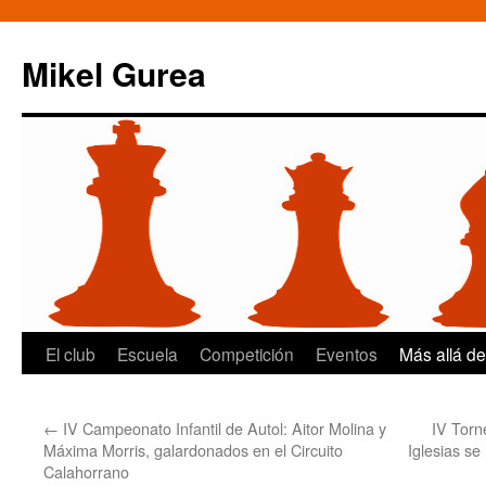
Mikel Gurea
Saltar
El club
Escuela
Competición
Eventos
Más allá de
al
←
IV Campeonato Infantil de Autol: Aitor Molina y
IV Torn
contenido
Máxima Morris, galardonados en el Circuito
Iglesias se
Calahorrano