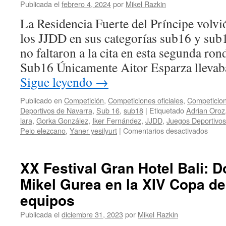
Navarra
Publicada el
febrero 4, 2024
por
Mikel Razkin
(parte
La Residencia Fuerte del Príncipe volvió
2/2):
Doble
los JJDD en sus categorías sub16 y sub
derrota
no faltaron a la cita en esta segunda ro
en
sub18
Sub16 Únicamente Aitor Esparza llevab
y
Sigue leyendo
→
pleno
de
Publicado en
Competición
,
Competiciones oficiales
,
Competicion
victorias
Deportivos de Navarra
,
Sub 16
,
sub18
|
Etiquetado
Adrian Oroz
en
lara
,
Gorka González
,
Iker Fernández
,
JJDD
,
Juegos Deportivos
sub16
en
Peio elezcano
,
Yaner yesilyurt
|
Comentarios desactivados
Jorn
2
de
XX Festival Gran Hotel Bali: 
los
Mikel Gurea en la XIV Copa d
Jueg
Depor
equipos
de
Navar
Publicada el
diciembre 31, 2023
por
Mikel Razkin
(part