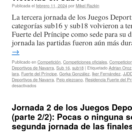
Publicada el
febrero 11, 2024
por
Mikel Razkin
La tercera jornada de los Juegos Deport
2
A
categorías sub16 y sub18 volvieron a te
Fuerte del Príncipe como sede para su di
a
jornada las partidas fueron aún más du
→
Publicado en
Competición
,
Competiciones oficiales
,
Competicion
Deportivos de Navarra
,
Sub 16
,
sub18
|
Etiquetado
Adrian Oroz
lara
,
Fuerte del Príncipe
,
Gorka González
,
Iker Fernández
,
JJD
Deportivos de Navarra
,
Peio elezcano
,
Residencia Fuerte del Pr
en
desactivados
i
Jornada
3
de
Jornada 2 de los Juegos Depo
los
(parte 2/2): Pocas o ninguna s
Juegos
Deportivos
segunda jornada de las finale
de