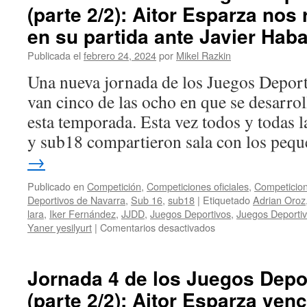
el
(parte 2/2): Aitor Esparza nos
Juegos
sub18
Deportivos
en su partida ante Javier Hab
de
Navarra
Publicada el
febrero 24, 2024
por
Mikel Razkin
(parte
Una nueva jornada de los Juegos Deport
2/2):
Aitor
van cinco de las ocho en que se desarrol
Esparza
esta temporada. Esta vez todos y todas 
da
un
y sub18 compartieron sala con los peq
paso
→
de
gigante
Publicado en
Competición
,
Competiciones oficiales
,
Competicion
hacia
Deportivos de Navarra
,
Sub 16
,
sub18
|
Etiquetado
Adrian Oroz
el
lara
,
Iker Fernández
,
JJDD
,
Juegos Deportivos
,
Juegos Deporti
pódium
en
Yaner yesilyurt
|
Comentarios desactivados
en
Jornada
sub16
5
de
Jornada 4 de los Juegos Depo
los
(parte 2/2): Aitor Esparza ven
Juegos