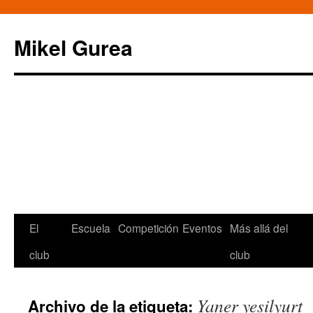
Mikel Gurea
Saltar
El
Escuela
Competición
Eventos
Más allá del
al
club
club
contenido
Yaner yesilyurt
Archivo de la etiqueta: