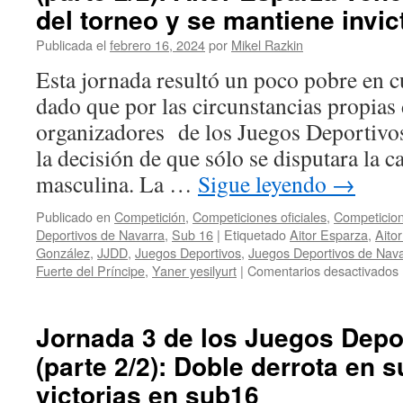
Deportivos
del torneo y se mantiene invic
de
Navarra
Publicada el
febrero 16, 2024
por
Mikel Razkin
(parte
Esta jornada resultó un poco pobre en c
2/2):
Aitor
dado que por las circunstancias propias 
Esparza
organizadores de los Juegos Deportivo
nos
regala
la decisión de que sólo se disputara la 
una
masculina. La …
Sigue leyendo
→
joya
en
Publicado en
Competición
,
Competiciones oficiales
,
Competicion
su
Deportivos de Navarra
,
Sub 16
|
Etiquetado
Aitor Esparza
,
Aito
partida
González
,
JJDD
,
Juegos Deportivos
,
Juegos Deportivos de Nav
ante
Fuerte del Príncipe
,
Yaner yesilyurt
|
Comentarios desactivados
Javier
Habans
Jornada 3 de los Juegos Depo
l
(parte 2/2): Doble derrota en 
victorias en sub16