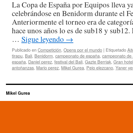
La Copa de España por Equipos lleva ya
2/2):
Poca
celebrándose en Benidorm durante el Fes
o
Anteriormente el torneo era de categorí
ningu
sorpr
hace unos años lo es de sub18 y sub12.
en
…
Sigue leyendo
→
la
segu
Publicado en
Competición
,
Opens por el mundo
|
Etiquetado
Ai
jorna
tirapu
,
Bali
,
Benidorm
,
campeonato de españa
,
campeonato de 
de
españa
,
Daniel perez
,
festival del Bali
,
Gazte Berriak
,
Gran hotel
las
antoñanzas
,
Mario perez
,
Mikel Gurea
,
Peio elezcano
,
Yaner yes
finale
sub1
y
sub1
Mikel Gurea