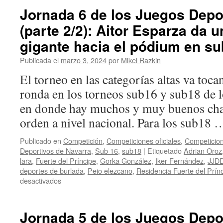
de
Jornada 6 de los Juegos Depo
los
(parte 2/2): Aitor Esparza da 
Juegos
Deportivos
gigante hacia el pódium en s
de
Navarra
Publicada el
marzo 3, 2024
por
Mikel Razkin
(parte
El torneo en las categorías altas va toca
3/3):
Aitor
ronda en los torneos sub16 y sub18 de 
Esparza
en donde hay muchos y muy buenos cha
logra
la
orden a nivel nacional. Para los sub18
plata
en
Publicado en
Competición
,
Competiciones oficiales
,
Competicion
el
Deportivos de Navarra
,
Sub 16
,
sub18
|
Etiquetado
Adrian Oroz
sub16
lara
,
Fuerte del Príncipe
,
Gorka González
,
Iker Fernández
,
JJD
y
deportes de burlada
,
Peio elezcano
,
Residencia Fuerte del Prín
Adrián
en
desactivados
Oroz
Jornada
el
6
bronce
de
Jornada 5 de los Juegos Depo
en
los