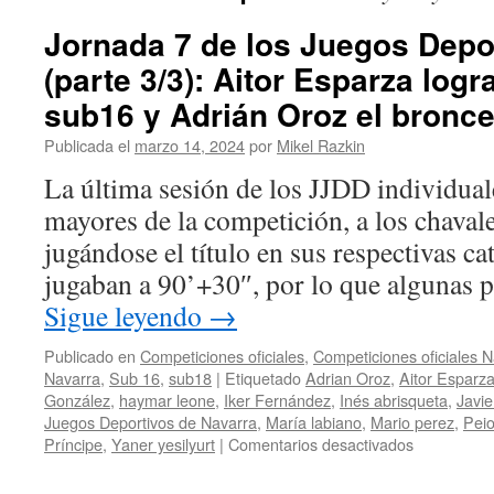
Jornada 7 de los Juegos Depo
(parte 3/3): Aitor Esparza logra
sub16 y Adrián Oroz el bronce
Publicada el
marzo 14, 2024
por
Mikel Razkin
La última sesión de los JJDD individual
mayores de la competición, a los chaval
jugándose el título en sus respectivas ca
jugaban a 90’+30″, por lo que algunas p
Sigue leyendo
→
Publicado en
Competiciones oficiales
,
Competiciones oficiales 
Navarra
,
Sub 16
,
sub18
|
Etiquetado
Adrian Oroz
,
Aitor Esparz
González
,
haymar leone
,
Iker Fernández
,
Inés abrisqueta
,
Javi
Juegos Deportivos de Navarra
,
María labiano
,
Mario perez
,
Peio
en
Príncipe
,
Yaner yesilyurt
|
Comentarios desactivados
Jornada
7