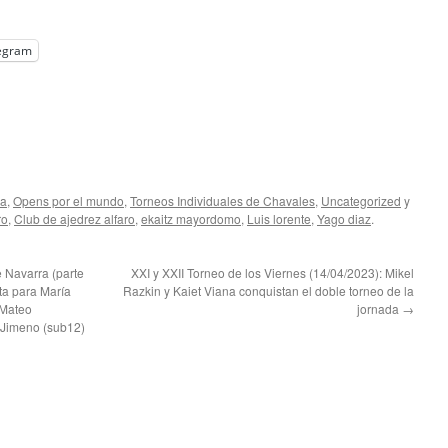
egram
la
,
Opens por el mundo
,
Torneos Individuales de Chavales
,
Uncategorized
y
ro
,
Club de ajedrez alfaro
,
ekaitz mayordomo
,
Luis lorente
,
Yago diaz
.
 Navarra (parte
XXI y XXII Torneo de los Viernes (14/04/2023): Mikel
ata para María
Razkin y Kaiet Viana conquistan el doble torneo de la
 Mateo
jornada
→
 Jimeno (sub12)