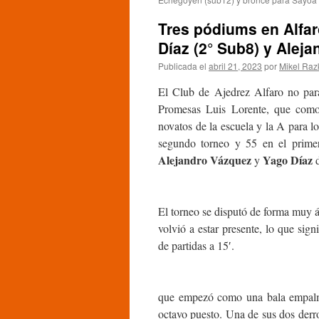
Tres pódiums en Alfar
Díaz (2° Sub8) y Alej
Publicada el
abril 21, 2023
por
Mikel Raz
El Club de Ajedrez Alfaro no par
Promesas Luis Lorente, que como
novatos de la escuela y la A para l
segundo torneo y 55 en el primero
Alejandro Vázquez
Yago Díaz
y
d
El torneo se disputó de forma muy ág
volvió a estar presente, lo que sign
de partidas a 15′.
que empezó como una bala empalman
octavo puesto. Una de sus dos derr