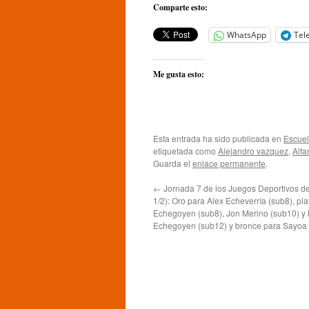
Comparte esto:
WhatsApp
Tel
Me gusta esto:
Esta entrada ha sido publicada en
Escue
etiquetada como
Alejandro vazquez
,
Alfa
Guarda el
enlace permanente
.
←
Jornada 7 de los Juegos Deportivos de
1/2): Oro para Alex Echeverría (sub8), pl
Echegoyen (sub8), Jon Merino (sub10) y
Echegoyen (sub12) y bronce para Sayoa