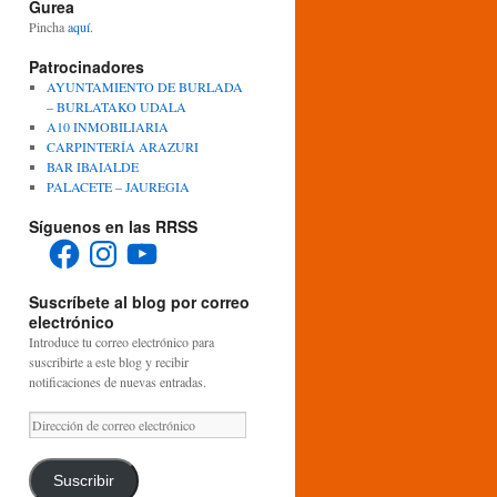
Gurea
Pincha
aquí
.
Patrocinadores
AYUNTAMIENTO DE BURLADA
– BURLATAKO UDALA
A10 INMOBILIARIA
CARPINTERÍA ARAZURI
BAR IBAIALDE
PALACETE – JAUREGIA
Síguenos en las RRSS
Facebook
Instagram
YouTube
Suscríbete al blog por correo
electrónico
Introduce tu correo electrónico para
suscribirte a este blog y recibir
notificaciones de nuevas entradas.
Dirección
de
correo
electrónico
Suscribir