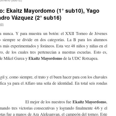
o: Ekaitz Mayordomo (1° sub10), Yago
andro Vázquez (2° sub16)
kin
a nunca. Y para muestra un botón: el XXII Torneo de Jóvenes
 siempre se divide en dos categorías. La B para los alumnos
os más experimentados y foráneos. Esta vez 48 niños y niñas en el
, de los cuales tres pertenecían a nuestras escuelas. Esto es,
Ekaitz Mayordomo
e Mikel Gurea y
de la UDC Rotxapea.
il y, como siempre, el trato y el buen hacer para con los chavales
ifica ya para el Alfaro una seña de identidad. En total seis rondas
Ekaitz Mayordomo
El mejor de los nuestros fue
,
do tres victorias consecutivas y logrando finalmente 4/6 y el
otas fue a manos de Ara Aleksanyan, el campeón del torneo. Este