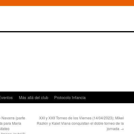
Eventos
Más allá del club
Protocolo Infancia
 Navarra (parte
XXI y XXII Torneo de los Viernes (14/04/2023): Mikel
ata para María
Razkin y Kaiet Viana conquistan el doble torneo de la
 Mateo
jornada
→
 Jimeno (sub12)