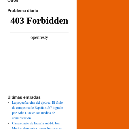
Otros
Problema diario
Ultimas entradas
La pequeña reina del ajedrez: El título
de campeona de España sub7 logrado
por Alba Díaz en los medios de
comunicación
Campeonato de España sub14: Jon
Merino demuestra que es humano en