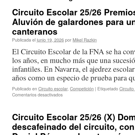
Circuito Escolar 25/26 Premio
Aluvión de galardones para u
canteranos
Publicada el
junio 19, 2026
por
Mikel Razkin
El Circuito Escolar de la FNA se ha con
los años, en mucho más que una sucesió
infantiles. En Navarra, el ajedrez escol
años como un especio de prueba para 
Publicado en
Circuito escolar
,
Competición
|
Etiquetado
Circuito
en
Comentarios desactivados
Circuito
Escolar
25/26
Circuito Escolar 25/26 (X) Dom
Premios
descafeinado del circuito, con 
Finales:
Aluvión