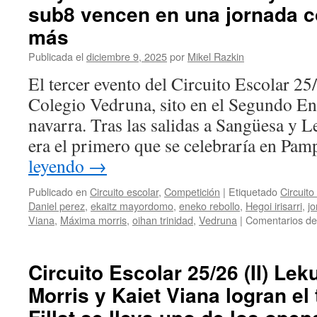
Lizarraga
sub8 vencen en una jornada c
Jon
Merino
más
y
Publicada el
diciembre 9, 2025
por
Mikel Razkin
Julen
Cárdenas
El tercer evento del Circuito Escolar 25/
se
Colegio Vedruna, sito en el Segundo Ens
alzan
con
navarra. Tras las salidas a Sangüesa y L
dos
era el primero que se celebraría en Pa
cerrados
y
leyendo
→
Julen
Merino
Publicado en
Circuito escolar
,
Competición
|
Etiquetado
Circuito
con
Daniel perez
,
ekaitz mayordomo
,
eneko rebollo
,
Hegoi irisarri
,
j
un
Viana
,
Máxima morris
,
oihan trinidad
,
Vedruna
|
Comentarios de
abierto
Circuito Escolar 25/26 (II) Le
Morris y Kaiet Viana logran el 