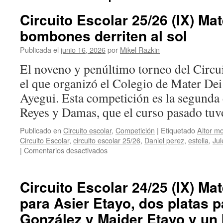
Circuito Escolar 25/26 (IX) Mat
bombones derriten al sol
Publicada el
junio 16, 2026
por
Mikel Razkin
El noveno y penúltimo torneo del Circu
el que organizó el Colegio de Mater Dei 
Ayegui. Esta competición es la segunda
Reyes y Damas, que el curso pasado t
Publicado en
Circuito escolar
,
Competición
|
Etiquetado
Aitor mo
Circuito Escolar
,
circuito escolar 25/26
,
Daniel perez
,
estella
,
Jul
en
|
Comentarios desactivados
Circuito
Escolar
25/26
Circuito Escolar 24/25 (IX) Mat
(IX)
para Asier Etayo, dos platas 
Mater
Dei:
González y Maider Etayo y un 
Los