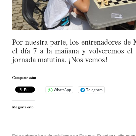
Por nuestra parte, los entrenadores de
el día 7 a la mañana y volveremos el
jornada matutina. ¡Nos vemos!
Comparte esto:
WhatsApp
Telegram
Me gusta esto:
Esta entrada ha sido publicada en
Escuela
,
Eventos
y etiqueta