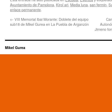
Ayuntamiento de Pamplona
,
Kirol ari
,
Media luna
,
san fermin
,
S
enlace permanente
.
←
VIII Memorial Ibai Morante: Doblete del equipo
Cam
sub18 de Mikel Gurea en La Puebla de Arganzón
Autonóm
Jimeno for
Mikel Gurea