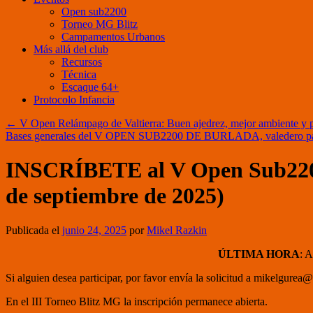
Open sub2200
Torneo MG Blitz
Campamentos Urbanos
Más allá del club
Recursos
Técnica
Escaque 64+
Protocolo Infancia
←
V Open Relámpago de Valtierra: Buen ajedrez, mejor ambiente y 
Bases generales del V OPEN SUB2200 DE BURLADA, valedero para 
INSCRÍBETE al V Open Sub2200 d
de septiembre de 2025)
Publicada el
junio 24, 2025
por
Mikel Razkin
ÚLTIMA HORA
: A
Si alguien desea participar, por favor envía la solicitud a mikelgurea
En el III Torneo Blitz MG la inscripción permanece abierta.