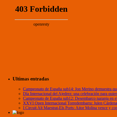
Ultimas entradas
Campeonato de España sub14: Jon Merino demuestra que
Día Internacional del Ajedrez: una celebración para quie
Campeonato de España sub12: Desembarco naranja en el 
XXVI Open Internacional Torredembarra: Julen Cárdenas 
I Circuit Alt Maestrat-Els Ports: Aitor Molina vence y c