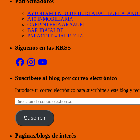
Patrocinadores
AYUNTAMIENTO DE BURLADA – BURLATAKO
A10 INMOBILIARIA
CARPINTERÍA ARAZURI
BAR IBAIALDE
PALACETE – JAUREGIA
Síguenos en las RRSS
Facebook
Instagram
YouTube
Suscríbete al blog por correo electrónico
Introduce tu correo electrónico para suscribirte a este blog y re
Dirección
de
correo
electrónico
Suscribir
Paginas/blogs de interés