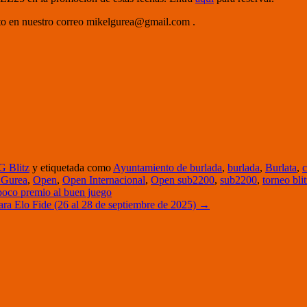
cto en nuestro correo mikelgurea@gmail.com .
 Blitz
y etiquetada como
Ayuntamiento de burlada
,
burlada
,
Burlata
,
c
 Gurea
,
Open
,
Open Internacional
,
Open sub2200
,
sub2200
,
torneo bli
poco premio al buen juego
Elo Fide (26 al 28 de septiembre de 2025)
→