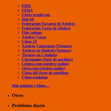
FIDE
FEDA
Chess results esp
Info 64
Federación Navarra de Ajedrez
Federación Vasca de Ajedrez
Fide ratings
Ajedrez Vasco
Chess 24
Ajedrez Valenciano (Torneos)
Ajedrez en Madrid (Torneos)
Torneos en Cataluña
Chessgames (base de partidas)
Lichess.com (ajedrez online)
chess.com (ajedrez online)
Chess-dB (base de partidas)
Chess-rankings
Más páginas y blogs…
Otros
Problema diario