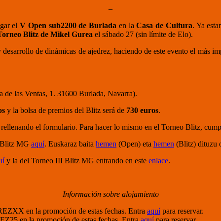
–
gar el
V Open sub2200 de Burlada
en la
Casa de Cultura
. Ya est
Torneo Blitz de Mikel Gurea
el sábado 27 (sin límite de Elo).
desarrollo de dinámicas de ajedrez, haciendo de este evento el más impo
 de las Ventas, 1. 31600 Burlada, Navarra).
os
y la bolsa de premios del Blitz será de
730 euros
.
 rellenando el formulario. Para hacer lo mismo en el Torneo Blitz, cum
o Blitz MG
aquí
. Euskaraz baita
hemen
(Open) eta
hemen
(Blitz) dituzu 
uí
y la del Torneo III Blitz MG entrando en este
enlace
.
Información sobre alojamiento
REZXX en la promoción de estas fechas. Entra
aquí
para reservar.
EZ25 en la promoción de estas fechas. Entra
aquí
para reservar.