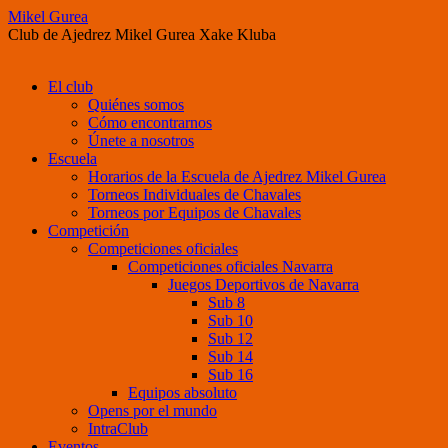
Mikel Gurea
Club de Ajedrez Mikel Gurea Xake Kluba
Saltar
El club
al
Quiénes somos
contenido
Cómo encontrarnos
Únete a nosotros
Escuela
Horarios de la Escuela de Ajedrez Mikel Gurea
Torneos Individuales de Chavales
Torneos por Equipos de Chavales
Competición
Competiciones oficiales
Competiciones oficiales Navarra
Juegos Deportivos de Navarra
Sub 8
Sub 10
Sub 12
Sub 14
Sub 16
Equipos absoluto
Opens por el mundo
IntraClub
Eventos