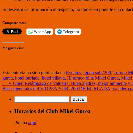
Si deseas más información al respecto, no dudes en ponerte en conta
Comparte esto:
WhatsApp
Telegram
Me gusta esto:
Esta entrada ha sido publicada en
Eventos
,
Open sub2200
,
Torneo MG
gurea
,
hotel burlada
,
hotel villava
,
III torneo blitz Mikel Gurea
,
Mikel
←
V Open Relámpago de Valtierra: Buen ajedrez, mejor ambiente y 
Bases generales del V OPEN SUB2200 DE BURLADA, valedero para 
Buscar:
Horarios del Club Mikel Gurea
Pincha
aquí
.