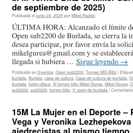
M
de septiembre de 2025)
H
c
Publicada el
junio 24, 2025
por
Mikel Razkin
s
ÚLTIMA HORA: Alcanzado el límite de 
c
d
Open sub2200 de Burlada, se cierra la in
fa
desea participar, por favor envía la solic
c
la
mikelgurea@gmail.com y se establecerá
c
llegada si hubiera …
Sigue leyendo
→
d
tí
Publicado en
Eventos
,
Open sub2200
,
Torneo MG Blitz
|
Etique
burlada
,
Burlata
,
casa de cultura
,
Casa de cultura de burlada
,
C
burlada
,
hotel villava
,
III torneo blitz Mikel Gurea
,
Mikel Gurea
,
O
sub2200
,
sub2200
,
torneo blitz
,
V open de burlada
|
Comentario
15M La Mujer en el Deporte – 
Vega y Veronika Lezhepekova 
ajedrecistas al mismo tiempo