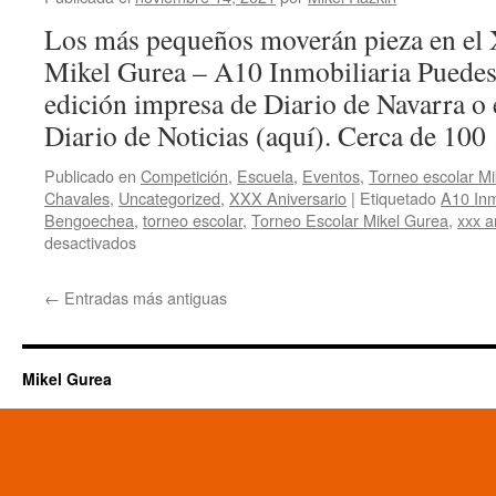
Burlada
–
Los más pequeños moverán pieza en el
Del
Mikel Gurea – A10 Inmobiliaria Puedes l
30
de
edición impresa de Diario de Navarra o e
septiembre
Diario de Noticias (aquí). Cerca de 10
al
2
Publicado en
Competición
,
Escuela
,
Eventos
,
Torneo escolar M
de
Chavales
,
Uncategorized
,
XXX Aniversario
|
Etiquetado
A10 Inm
octubre
Bengoechea
,
torneo escolar
,
Torneo Escolar Mikel Gurea
,
xxx a
en
desactivados
Los
más
←
Entradas más antiguas
pequeños
moverán
pieza
en
Mikel Gurea
el
XXI
Torneo
Escolar
Mikel