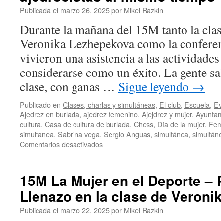
Publicada el
marzo 26, 2025
por
Mikel Razkin
Durante la mañana del 15M tanto la clas
Veronika Lezhepekova como la conferen
vivieron una asistencia a las actividade
considerarse como un éxito. La gente sal
clase, con ganas …
Sigue leyendo
→
Publicado en
Clases, charlas y simultáneas
,
El club
,
Escuela
,
Ev
Ajedrez en burlada
,
ajedrez femenino
,
Ajejdrez y mujer
,
Ayuntam
cultura
,
Casa de cultura de burlada
,
Chess
,
Día de la mujer
,
Fem
simultanea
,
Sabrina vega
,
Sergio Anguas
,
simultánea
,
simultán
en
Comentarios desactivados
15M
La
Mujer
15M La Mujer en el Deporte – P
en
Llenazo en la clase de Veron
el
Deporte
Publicada el
marzo 22, 2025
por
Mikel Razkin
–