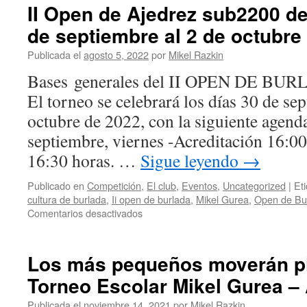
II
II Open de Ajedrez sub2200 de
Open
de septiembre al 2 de octubre
sub2200
de
Publicada el
agosto 5, 2022
por
Mikel Razkin
Burlada
(30sep/2oct)
Bases generales del II OPEN DE BUR
El torneo se celebrará los días 30 de se
octubre de 2022, con la siguiente agend
septiembre, viernes -Acreditación 16:00
16:30 horas. …
Sigue leyendo
→
Publicado en
Competición
,
El club
,
Eventos
,
Uncategorized
|
Et
cultura de burlada
,
Ii open de burlada
,
Mikel Gurea
,
Open de Bu
en
Comentarios desactivados
II
Open
de
Los más pequeños moverán pi
Ajedrez
Torneo Escolar Mikel Gurea – 
sub2200
de
Publicada el
noviembre 14, 2021
por
Mikel Razkin