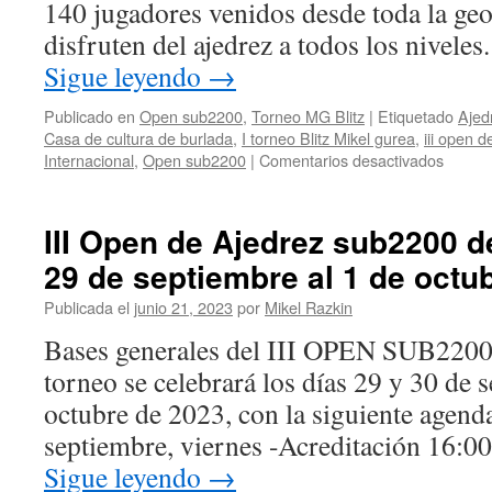
140 jugadores venidos desde toda la geo
la
disfruten del ajedrez a todos los nivele
clase
de
Sigue leyendo
→
Veronika
Lezhepekova
Publicado en
Open sub2200
,
Torneo MG Blitz
|
Etiquetado
Ajed
Casa de cultura de burlada
,
I torneo Blitz Mikel gurea
,
iii open d
en
Internacional
,
Open sub2200
|
Comentarios desactivados
Hoy
da
comie
III Open de Ajedrez sub2200 d
del
29 de septiembre al 1 de octu
III
Open
Publicada el
junio 21, 2023
por
Mikel Razkin
de
Ajedre
Bases generales del III OPEN SUB
sub22
torneo se celebrará los días 29 y 30 de 
de
Burlad
octubre de 2023, con la siguiente agend
septiembre, viernes -Acreditación 16:0
Sigue leyendo
→