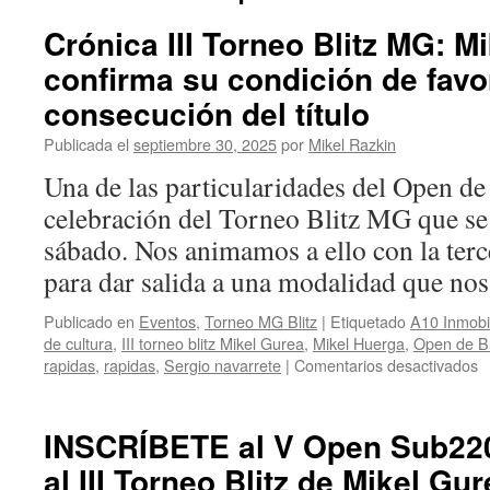
Crónica III Torneo Blitz MG: M
confirma su condición de favor
consecución del título
Publicada el
septiembre 30, 2025
por
Mikel Razkin
Una de las particularidades del Open de
celebración del Torneo Blitz MG que se 
sábado. Nos animamos a ello con la terc
para dar salida a una modalidad que n
Publicado en
Eventos
,
Torneo MG Blitz
|
Etiquetado
A10 Inmobil
de cultura
,
III torneo blitz Mikel Gurea
,
Mikel Huerga
,
Open de B
e
rapidas
,
rapidas
,
Sergio navarrete
|
Comentarios desactivados
C
III
T
INSCRÍBETE al V Open Sub220
Bl
al III Torneo Blitz de Mikel Gur
M