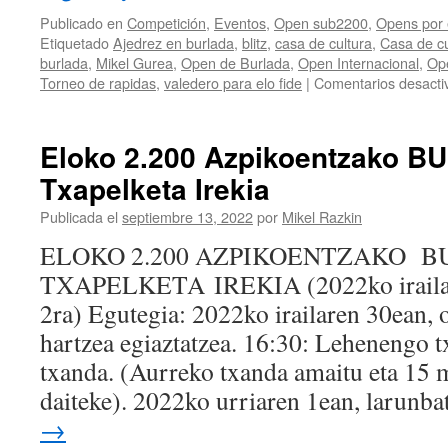
Publicado en
Competición
,
Eventos
,
Open sub2200
,
Opens por
Etiquetado
Ajedrez en burlada
,
blitz
,
casa de cultura
,
Casa de cu
burlada
,
Mikel Gurea
,
Open de Burlada
,
Open Internacional
,
Op
Torneo de rapidas
,
valedero para elo fide
|
Comentarios desacti
Eloko 2.200 Azpikoentzako BU
Txapelketa Irekia
Publicada el
septiembre 13, 2022
por
Mikel Razkin
ELOKO 2.200 AZPIKOENTZAKO BU
TXAPELKETA IREKIA (2022ko irailare
2ra) Egutegia: 2022ko irailaren 30ean, o
hartzea egiaztatzea. 16:30: Lehenengo t
txanda. (Aurreko txanda amaitu eta 15 m
daiteke). 2022ko urriaren 1ean, larunb
→