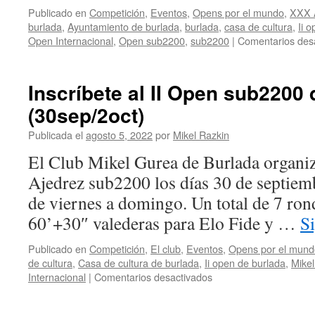
Publicado en
Competición
,
Eventos
,
Opens por el mundo
,
XXX A
burlada
,
Ayuntamiento de burlada
,
burlada
,
casa de cultura
,
Ii 
Open Internacional
,
Open sub2200
,
sub2200
|
Comentarios des
Inscríbete al II Open sub2200
(30sep/2oct)
Publicada el
agosto 5, 2022
por
Mikel Razkin
El Club Mikel Gurea de Burlada organiz
Ajedrez sub2200 los días 30 de septiemb
de viernes a domingo. Un total de 7 ron
60’+30″ valederas para Elo Fide y …
S
Publicado en
Competición
,
El club
,
Eventos
,
Opens por el mund
de cultura
,
Casa de cultura de burlada
,
Ii open de burlada
,
Mike
en
Internacional
|
Comentarios desactivados
Inscríbete
al