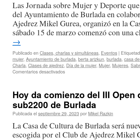
Parte
Las Jornada sobre Mujer y Deporte que 
3/3:
del Ayuntamiento de Burlada en colabor
Sabrina
Vega
Ajedrez Mikel Gurea, organizó en la Cas
y
sábado 15 de marzo comenzó con una 
Veronika
Lezhepekova
→
se
miden
Publicado en
Clases, charlas y simultáneas
,
Eventos
|
Etiqueta
ante
mujer
,
Ayuntamiento de burlada
,
berta arizkun
,
burlada
,
casa de
55
Charla
,
Clases de ajedrez
,
Día de la mujer
,
Mujer
,
Mujeres
,
Sabr
ajedrecistas
en
Comentarios desactivados
al
15M
mismo
La
tiempo
Mujer
Hoy da comienzo del III Open 
en
sub2200 de Burlada
el
Deporte
Publicada el
septiembre 29, 2023
por
Mikel Razkin
–
Parte
La Casa de Cultura de Burlada será nue
1/3:
escogida por el Club de Ajedrez Mikel 
Llenazo
en