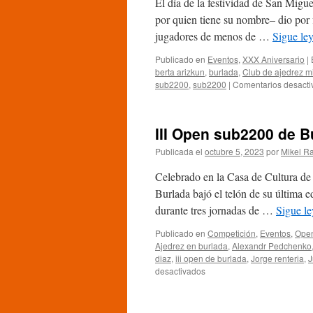
El día de la festividad de San Migu
por quien tiene su nombre– dio por 
jugadores de menos de …
Sigue le
Publicado en
Eventos
,
XXX Aniversario
|
berta arizkun
,
burlada
,
Club de ajedrez m
sub2200
,
sub2200
|
Comentarios desacti
III Open sub2200 de Bu
Publicada el
octubre 5, 2023
por
Mikel R
Celebrado en la Casa de Cultura de
Burlada bajó el telón de su última e
durante tres jornadas de …
Sigue l
Publicado en
Competición
,
Eventos
,
Ope
Ajedrez en burlada
,
Alexandr Pedchenko
diaz
,
iii open de burlada
,
Jorge renteria
,
J
en
desactivados
III
Open
sub2200