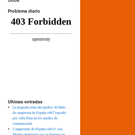
Otros
Problema diario
Ultimas entradas
La pequeña reina del ajedrez: El título
de campeona de España sub7 logrado
por Alba Díaz en los medios de
comunicación
Campeonato de España sub14: Jon
Merino demuestra que es humano en