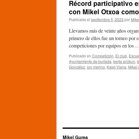
Récord participativo 
de
Burlada:
con Mikel Otxoa como
Crónica
Publicada el
septiembre 5, 2023
por
Mike
de
la
Llevamos más de veinte años organiz
tercera
jornada
primero de ellos fue un torneo por e
competiciones por equipos en los
Publicado en
Competición
,
El club
,
Escue
Ayuntamiento de burlada
,
berta arizkun
,
b
González
,
jon merino
,
Kaiet Viana
,
Mikel 
Mikel Gurea