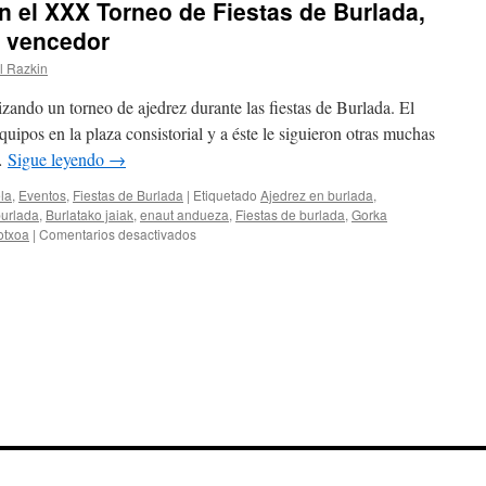
en el XXX Torneo de Fiestas de Burlada,
 vencedor
l Razkin
ando un torneo de ajedrez durante las fiestas de Burlada. El
quipos en la plaza consistorial y a éste le siguieron otras muchas
 …
Sigue leyendo
→
la
,
Eventos
,
Fiestas de Burlada
|
Etiquetado
Ajedrez en burlada
,
urlada
,
Burlatako jaiak
,
enaut andueza
,
Fiestas de burlada
,
Gorka
en
otxoa
|
Comentarios desactivados
Récord
participativo
en
el
XXX
Torneo
de
Fiestas
de
Burlada,
con
Mikel