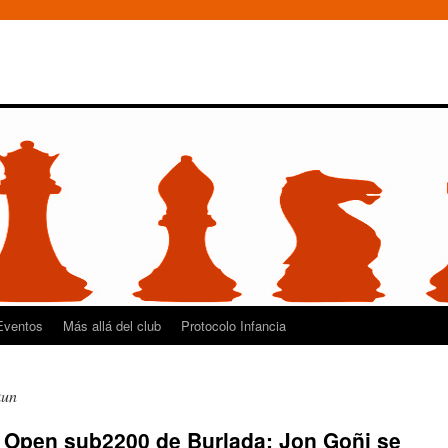
Eventos
Más allá del club
Protocolo Infancia
kun
V Open sub2200 de Burlada: Jon Goñi se