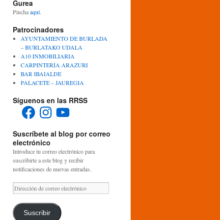
Gurea
Pincha
aquí
.
Patrocinadores
AYUNTAMIENTO DE BURLADA
– BURLATAKO UDALA
A10 INMOBILIARIA
CARPINTERÍA ARAZURI
BAR IBAIALDE
PALACETE – JAUREGIA
Síguenos en las RRSS
Facebook
Instagram
YouTube
Suscríbete al blog por correo
electrónico
Introduce tu correo electrónico para
suscribirte a este blog y recibir
notificaciones de nuevas entradas.
Dirección
de
correo
electrónico
Suscribir