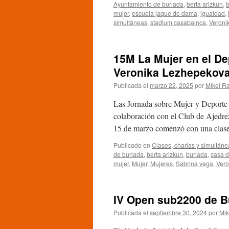
una
Ayuntamiento de burlada
,
berta arizkun
,
b
txapela
mujer
,
escuela jaque de dama
,
igualdad
,
bordando
simultáneas
,
stadium casabalnca
,
Veroni
un
juego
excelso
15M La Mujer en el Dep
Veronika Lezhepekov
Publicada el
marzo 22, 2025
por
Mikel R
Las Jornada sobre Mujer y Deporte
colaboración con el Club de Ajedre
15 de marzo comenzó con una cla
Publicado en
Clases, charlas y simultáne
de burlada
,
berta arizkun
,
burlada
,
casa d
mujer
,
Mujer
,
Mujeres
,
Sabrina vega
,
Vero
IV Open sub2200 de Bu
Publicada el
septiembre 30, 2024
por
Mik