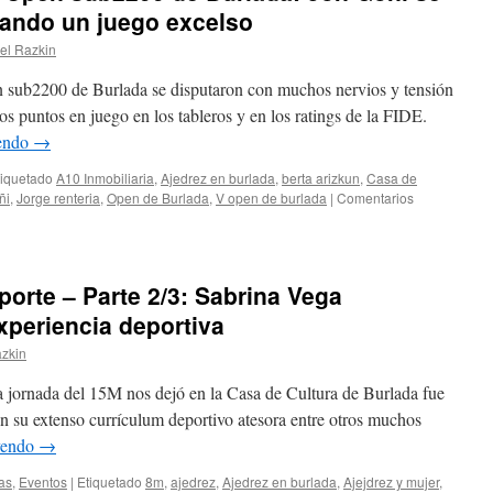
dando un juego excelso
el Razkin
n sub2200 de Burlada se disputaron con muchos nervios y tensión
os puntos en juego en los tableros y en los ratings de la FIDE.
yendo
→
tiquetado
A10 Inmobiliaria
,
Ajedrez en burlada
,
berta arizkun
,
Casa de
ñi
,
Jorge renteria
,
Open de Burlada
,
V open de burlada
|
Comentarios
porte – Parte 2/3: Sabrina Vega
xperiencia deportiva
azkin
a jornada del 15M nos dejó en la Casa de Cultura de Burlada fue
n su extenso currículum deportivo atesora entre otros muchos
yendo
→
as
,
Eventos
|
Etiquetado
8m
,
ajedrez
,
Ajedrez en burlada
,
Ajejdrez y mujer
,