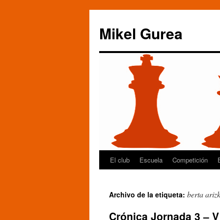
Mikel Gurea
El club
Escuela
Competición
Saltar
al
berta ariz
Archivo de la etiqueta:
contenido
Crónica Jornada 3 – 