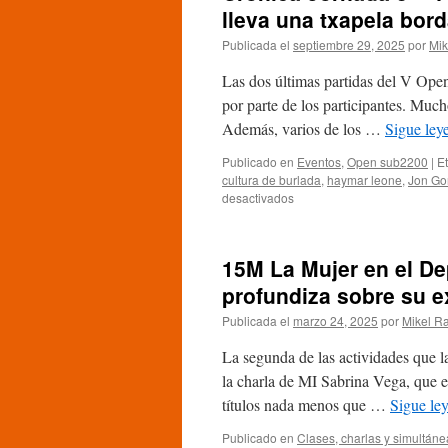
lleva una txapela bor
Publicada el
septiembre 29, 2025
por
Mik
Las dos últimas partidas del V Ope
por parte de los participantes. Much
Además, varios de los …
Sigue le
Publicado en
Eventos
,
Open sub2200
|
E
cultura de burlada
,
haymar leone
,
Jon Go
en
desactivados
Crónica
Jornada
3
15M La Mujer en el De
–
V
profundiza sobre su e
Open
Publicada el
marzo 24, 2025
por
Mikel R
sub2200
de
La segunda de las actividades que l
Burlada:
Jon
la charla de MI Sabrina Vega, que e
Goñi
títulos nada menos que …
Sigue le
se
lleva
Publicado en
Clases, charlas y simultáne