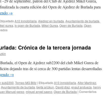
el –29 de septiembre, patrón del Club de Ajedrez Mikel Gurea,
Parte
finalizada la cuarta edición del Open de Ajedrez de Burlada para
1/3:
yendo
→
Llenazo
en
Etiquetado
A10 Inmobiliaria
,
Ajedrez en burlada
,
Ayuntamiento de burlada
,
la
ikel gurea
,
Iv open de Burlada
,
Mikel Gurea
,
Open de Burlada
,
Open
clase
en
vados
de
IV
Veronika
Open
Lezhepekova
sub2200
rlada: Crónica de la tercera jornada
de
Burlada:
azkin
Crónica
de
 Burlada, el Open de Ajedrez sub2200 del club Mikel Gurea de
la
dición dejando tras de sí cerca de 300 partidas lentas desarrolladas
tercera
eyendo
→
jornada
n sub2200
,
Torneo MG Blitz
|
Etiquetado
A10 Inmobiliaria
,
Aitor Martínez
,
,
Ayuntamiento de burlada
,
berta arizkun
,
David diaz
,
enaut andueza
,
henry
uan Manuel perez
,
miguel angel saenz
,
Open de Burlada
|
Comentarios