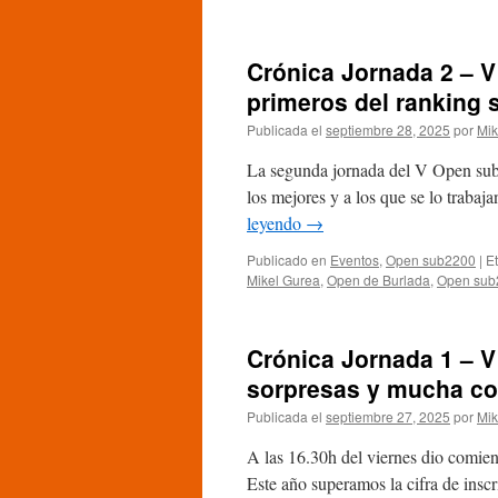
del
Crónica
título
Jornada
3
Crónica Jornada 2 – V
–
V
primeros del ranking 
Open
Publicada el
septiembre 28, 2025
por
Mik
sub2200
de
La segunda jornada del V Open sub2
Burlada:
Jon
los mejores y a los que se lo traba
Goñi
leyendo
→
se
lleva
Publicado en
Eventos
,
Open sub2200
|
E
una
Mikel Gurea
,
Open de Burlada
,
Open sub
txapela
bordando
un
Crónica Jornada 1 – 
juego
excelso
sorpresas y mucha co
Publicada el
septiembre 27, 2025
por
Mik
A las 16.30h del viernes dio comien
Este año superamos la cifra de inscr