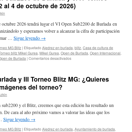
 2 al 4 de octubre de 2026)
kin
de octubre 2026 tendrá lugar el VI Open Sub2200 de Burlada en
nizándolo y esperamos volver a alcanzar la cifra de participación
tomar …
Sigue leyendo
→
rneo MG Blitz
|
Etiquetado
Ajedrez en burlada
,
blitz
,
Casa de cultura de
Torneo blitz Mikel Gurea
,
Mikel Gurea
,
Open de Burlada
,
Open Internacional
,
en
Open de Burlada
|
Comentarios desactivados
INSCRÍBETE
al
VI
lada y III Torneo Blitz MG: ¿Quieres
Open
Sub2200
 imágenes del torneo?
de
azkin
Burlada
y
 sub2200 y el Blitz, creemos que esta edición ha resultado un
el
IV
ón. De cara al año próximo vamos a valorar las ideas que los
Torneo
 …
Sigue leyendo
→
Blitz
Mikel
rneo MG Blitz
|
Etiquetado
Ajedrez en burlada
,
Ayuntamiento de burlada
,