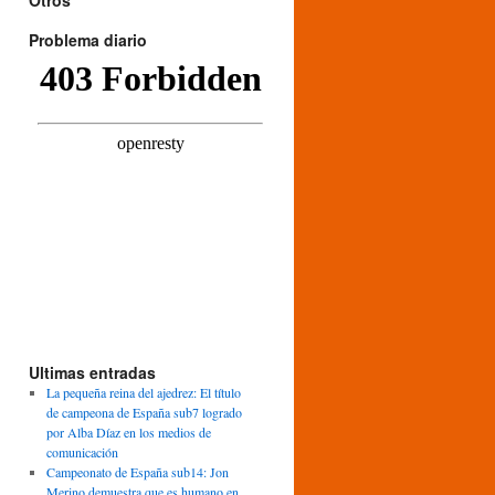
Otros
Problema diario
Ultimas entradas
La pequeña reina del ajedrez: El título
de campeona de España sub7 logrado
por Alba Díaz en los medios de
comunicación
Campeonato de España sub14: Jon
Merino demuestra que es humano en