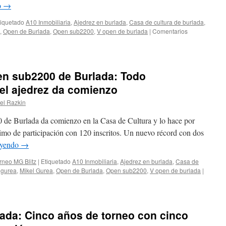
tres
o
→
primeros
del
tiquetado
A10 Inmobiliaria
,
Ajedrez en burlada
,
Casa de cultura de burlada
,
ranking
,
Open de Burlada
,
Open sub2200
,
V open de burlada
|
Comentarios
se
dejan
puntos
pen sub2200 de Burlada: Todo
del ajedrez da comienzo
el Razkin
 de Burlada da comienzo en la Casa de Cultura y lo hace por
ximo de participación con 120 inscritos. Un nuevo récord con dos
eyendo
→
rneo MG Blitz
|
Etiquetado
A10 Inmobiliaria
,
Ajedrez en burlada
,
Casa de
 gurea
,
Mikel Gurea
,
Open de Burlada
,
Open sub2200
,
V open de burlada
|
ada: Cinco años de torneo con cinco