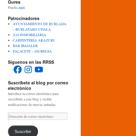
Gurea
Pincha
aquí
.
Patrocinadores
AYUNTAMIENTO DE BURLADA
– BURLATAKO UDALA
A10 INMOBILIARIA
CARPINTERÍA ARAZURI
BAR IBAIALDE
PALACETE – JAUREGIA
Síguenos en las RRSS
Facebook
Instagram
YouTube
Suscríbete al blog por correo
electrónico
Introduce tu correo electrónico para
suscribirte a este blog y recibir
notificaciones de nuevas entradas.
Dirección
de
correo
electrónico
Suscribir