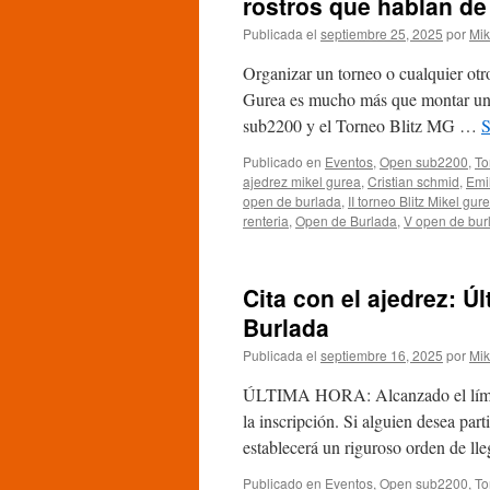
rostros que hablan d
sub2200
Publicada el
septiembre 25, 2025
por
Mik
de
Burlada:
Organizar un torneo o cualquier otr
Todo
organizado,
Gurea es mucho más que montar una
la
sub2200 y el Torneo Blitz MG …
S
fiesta
del
Publicado en
Eventos
,
Open sub2200
,
To
ajedrez
ajedrez mikel gurea
,
Cristian schmid
,
Emil
da
open de burlada
,
II torneo Blitz Mikel gur
comienzo
renteria
,
Open de Burlada
,
V open de bur
Cita con el ajedrez: 
Burlada
Publicada el
septiembre 16, 2025
por
Mik
ÚLTIMA HORA: Alcanzado el límite 
la inscripción. Si alguien desea par
establecerá un riguroso orden de ll
Publicado en
Eventos
,
Open sub2200
,
To