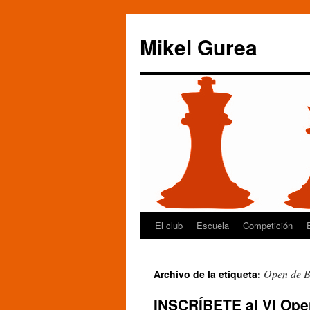
Mikel Gurea
El club
Escuela
Competición
Saltar
al
Open de B
Archivo de la etiqueta:
contenido
INSCRÍBETE al VI Open