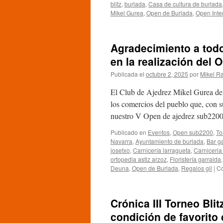
blitz
,
burlada
,
Casa de cultura de burlada
Mikel Gurea
,
Open de Burlada
,
Open Inte
Agradecimiento a todo
en la realización del 
Publicada el
octubre 2, 2025
por
Mikel R
El Club de Ajedrez Mikel Gurea de 
los comercios del pueblo que, con s
nuestro V Open de ajedrez sub220
Publicado en
Eventos
,
Open sub2200
,
To
Navarra
,
Ayuntamiento de burlada
,
Bar ga
josetxo
,
Carnicería larragueta
,
Carniceria
ortopedia astiz arzoz
,
Floristería garralda
Deuna
,
Open de Burlada
,
Regalos gil
|
Co
Crónica III Torneo Bli
condición de favorito 