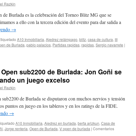
el Razkin
colaboran
en
n de Burlada es la celebración del Torneo Blitz MG que se
la
realización
mamos a ello con la tercera edición del evento para dar salida a
del
eyendo
→
Open
de
tiquetado
A10 Inmobiliaria
,
Ajedrez relámpago
,
blitz
,
casa de cultura
,
III
Burlada
pen de Burlada
,
pablo palacios
,
Partidas rapidas
,
rapidas
,
Sergio navarrete
|
V Open sub2200 de Burlada: Jon Goñi se
dando un juego excelso
el Razkin
n sub2200 de Burlada se disputaron con muchos nervios y tensión
os puntos en juego en los tableros y en los ratings de la FIDE.
yendo
→
tiquetado
A10 Inmobiliaria
,
Ajedrez en burlada
,
berta arizkun
,
Casa de
ñi
,
Jorge renteria
,
Open de Burlada
,
V open de burlada
|
Comentarios