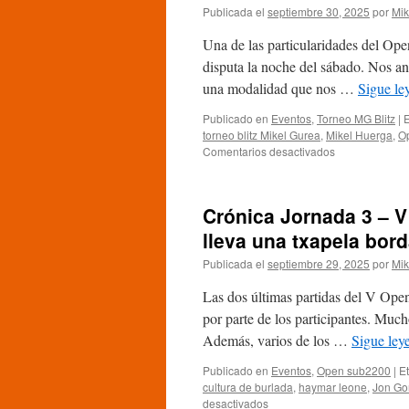
Publicada el
septiembre 30, 2025
por
Mik
Una de las particularidades del Ope
disputa la noche del sábado. Nos ani
una modalidad que nos …
Sigue l
Publicado en
Eventos
,
Torneo MG Blitz
|
E
torneo blitz Mikel Gurea
,
Mikel Huerga
,
O
en
Comentarios desactivados
Crónica
III
Torneo
Crónica Jornada 3 – 
Blitz
MG:
lleva una txapela bor
Mikel
Publicada el
septiembre 29, 2025
por
Mik
Huerga
confirma
Las dos últimas partidas del V Ope
su
condición
por parte de los participantes. Much
de
Además, varios de los …
Sigue le
favorito
con
Publicado en
Eventos
,
Open sub2200
|
E
la
cultura de burlada
,
haymar leone
,
Jon Go
consecución
en
desactivados