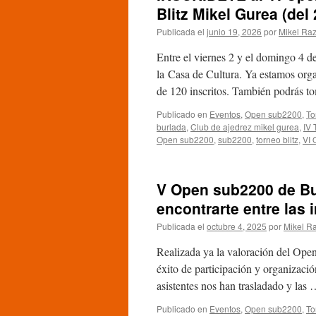
Blitz Mikel Gurea (del
Publicada el
junio 19, 2026
por
Mikel Raz
Entre el viernes 2 y el domingo 4 
la Casa de Cultura. Ya estamos orga
de 120 inscritos. También podrás 
Publicado en
Eventos
,
Open sub2200
,
To
burlada
,
Club de ajedrez mikel gurea
,
IV 
Open sub2200
,
sub2200
,
torneo blitz
,
VI 
V Open sub2200 de Bur
encontrarte entre las
Publicada el
octubre 4, 2025
por
Mikel R
Realizada ya la valoración del Open
éxito de participación y organizaci
asistentes nos han trasladado y las
Publicado en
Eventos
,
Open sub2200
,
To