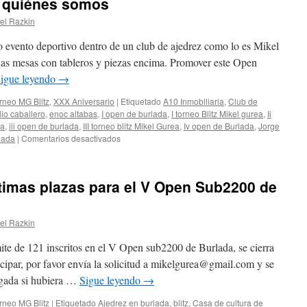
e quiénes somos
el Razkin
o evento deportivo dentro de un club de ajedrez como lo es Mikel
s mesas con tableros y piezas encima. Promover este Open
igue leyendo
→
rneo MG Blitz
,
XXX Aniversario
|
Etiquetado
A10 Inmobiliaria
,
Club de
io caballero
,
enoc altabas
,
I open de burlada
,
I torneo Blitz Mikel gurea
,
Ii
ea
,
iii open de burlada
,
III torneo blitz Mikel Gurea
,
Iv open de Burlada
,
Jorge
en
lada
|
Comentarios desactivados
Open
sub2200
de
Últimas plazas para el V Open Sub2200 de
Burlada:
Cinco
años
el Razkin
de
torneo
de 121 inscritos en el V Open sub2200 de Burlada, se cierra
con
cinco
ticipar, por favor envía la solicitud a mikelgurea@gmail.com y se
rostros
egada si hubiera …
Sigue leyendo
→
que
hablan
rneo MG Blitz
|
Etiquetado
Ajedrez en burlada
,
blitz
,
Casa de cultura de