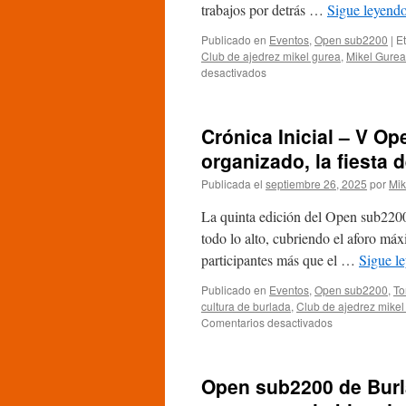
trabajos por detrás …
Sigue leyend
Publicado en
Eventos
,
Open sub2200
|
E
Club de ajedrez mikel gurea
,
Mikel Gurea
en
desactivados
Crónica
Jornada
1
Crónica Inicial – V O
–
V
organizado, la fiesta 
Open
Publicada el
septiembre 26, 2025
por
Mik
sub2200
de
La quinta edición del Open sub2200
Burlada:
Algunas
todo lo alto, cubriendo el aforo má
sorpresas
participantes más que el …
Sigue l
y
mucha
Publicado en
Eventos
,
Open sub2200
,
To
combatividad
cultura de burlada
,
Club de ajedrez mikel
en
Comentarios desactivados
Crónica
Inicial
–
Open sub2200 de Burl
V
Open