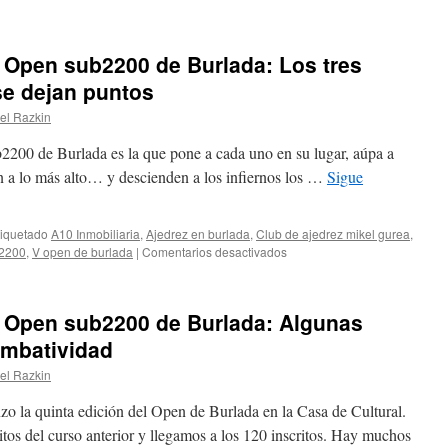
 Open sub2200 de Burlada: Los tres
se dejan puntos
el Razkin
200 de Burlada es la que pone a cada uno en su lugar, aúpa a
jan a lo más alto… y descienden a los infiernos los …
Sigue
tiquetado
A10 Inmobiliaria
,
Ajedrez en burlada
,
Club de ajedrez mikel gurea
,
en
2200
,
V open de burlada
|
Comentarios desactivados
Crónica
Jornada
2
V Open sub2200 de Burlada: Algunas
–
V
mbatividad
Open
el Razkin
sub2200
de
zo la quinta edición del Open de Burlada en la Casa de Cultural.
Burlada:
Los
itos del curso anterior y llegamos a los 120 inscritos. Hay muchos