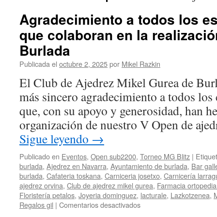
Agradecimiento a todos los e
que colaboran en la realizaci
Burlada
Publicada el
octubre 2, 2025
por
Mikel Razkin
El Club de Ajedrez Mikel Gurea de Burl
más sincero agradecimiento a todos los
que, con su apoyo y generosidad, han he
organización de nuestro V Open de aje
Sigue leyendo
→
Publicado en
Eventos
,
Open sub2200
,
Torneo MG Blitz
|
Etique
burlada
,
Ajedrez en Navarra
,
Ayuntamiento de burlada
,
Bar gall
burlada
,
Cafateria toskana
,
Carniceria josetxo
,
Carnicería larrag
ajedrez orvina
,
Club de ajedrez mikel gurea
,
Farmacia ortopedia 
Floristería petalos
,
Joyeria dominguez
,
lacturale
,
Lazkotzenea
,
en
Regalos gil
|
Comentarios desactivados
Agradecimiento