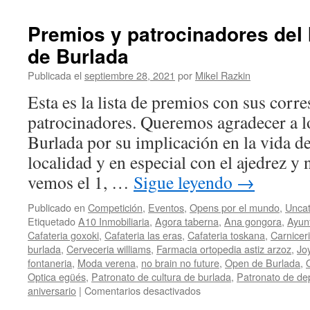
a
todos
Premios y patrocinadores del
los
de Burlada
establecimientos
que
Publicada el
septiembre 28, 2021
por
Mikel Razkin
colaboran
en
Esta es la lista de premios con sus corr
la
patrocinadores. Queremos agradecer a l
realización
del
Burlada por su implicación en la vida d
Open
localidad y en especial con el ajedrez y 
de
Burlada
vemos el 1, …
Sigue leyendo
→
Publicado en
Competición
,
Eventos
,
Opens por el mundo
,
Uncat
Etiquetado
A10 Inmobiliaria
,
Agora taberna
,
Ana gongora
,
Ayun
Cafateria goxoki
,
Cafateria las eras
,
Cafateria toskana
,
Carniceri
burlada
,
Cerveceria williams
,
Farmacia ortopedia astiz arzoz
,
Jo
fontaneria
,
Moda verena
,
no brain no future
,
Open de Burlada
,
Optica egüés
,
Patronato de cultura de burlada
,
Patronato de de
en
aniversario
|
Comentarios desactivados
Premios