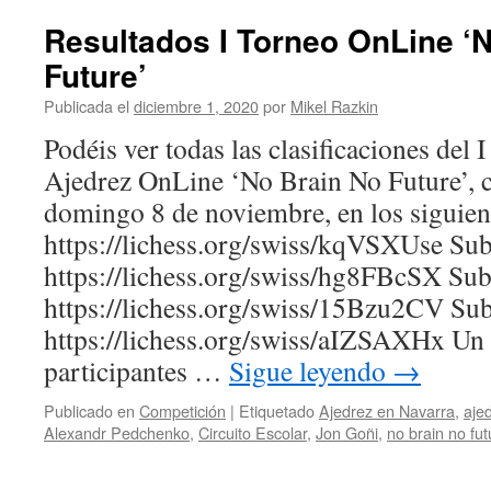
y
patrocinadores
Resultados I Torneo OnLine ‘
del
Future’
I
Open
Publicada el
diciembre 1, 2020
por
Mikel Razkin
Sub2200
de
Podéis ver todas las clasificaciones del 
Burlada
Ajedrez OnLine ‘No Brain No Future’, c
domingo 8 de noviembre, en los siguien
https://lichess.org/swiss/kqVSXUse Su
https://lichess.org/swiss/hg8FBcSX Su
https://lichess.org/swiss/15Bzu2CV Su
https://lichess.org/swiss/aIZSAXHx Un 
participantes …
Sigue leyendo
→
Publicado en
Competición
|
Etiquetado
Ajedrez en Navarra
,
aje
Alexandr Pedchenko
,
Circuito Escolar
,
Jon Goñi
,
no brain no fut