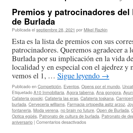
Premios y patrocinadores del
de Burlada
Publicada el
septiembre 28, 2021
por
Mikel Razkin
Esta es la lista de premios con sus corr
patrocinadores. Queremos agradecer a l
Burlada por su implicación en la vida d
localidad y en especial con el ajedrez y 
vemos el 1, …
Sigue leyendo
→
Publicado en
Competición
,
Eventos
,
Opens por el mundo
,
Uncat
Etiquetado
A10 Inmobiliaria
,
Agora taberna
,
Ana gongora
,
Ayun
Cafateria goxoki
,
Cafateria las eras
,
Cafateria toskana
,
Carniceri
burlada
,
Cerveceria williams
,
Farmacia ortopedia astiz arzoz
,
Jo
fontaneria
,
Moda verena
,
no brain no future
,
Open de Burlada
,
Optica egüés
,
Patronato de cultura de burlada
,
Patronato de de
en
aniversario
|
Comentarios desactivados
Premios