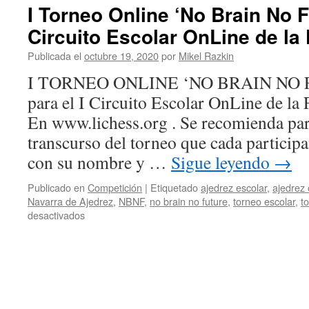
I Torneo Online ‘No Brain No F
Circuito Escolar OnLine de la
Publicada el
octubre 19, 2020
por
Mikel Razkin
I TORNEO ONLINE ‘NO BRAIN NO F
para el I Circuito Escolar OnLine d
En www.lichess.org . Se recomienda para 
transcurso del torneo que cada participa
con su nombre y …
Sigue leyendo
→
Publicado en
Competición
|
Etiquetado
ajedrez escolar
,
ajedrez 
Navarra de Ajedrez
,
NBNF
,
no brain no future
,
torneo escolar
,
t
en
desactivados
I
Torneo
Online
‘No
Brain
No