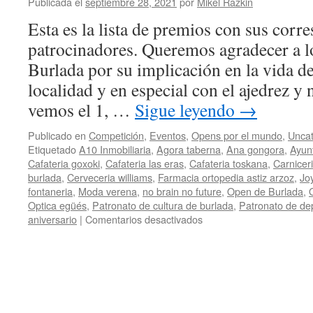
Publicada el
septiembre 28, 2021
por
Mikel Razkin
Burla
Esta es la lista de premios con sus corr
patrocinadores. Queremos agradecer a l
Burlada por su implicación en la vida d
localidad y en especial con el ajedrez y 
vemos el 1, …
Sigue leyendo
→
Publicado en
Competición
,
Eventos
,
Opens por el mundo
,
Uncat
Etiquetado
A10 Inmobiliaria
,
Agora taberna
,
Ana gongora
,
Ayun
Cafateria goxoki
,
Cafateria las eras
,
Cafateria toskana
,
Carniceri
burlada
,
Cerveceria williams
,
Farmacia ortopedia astiz arzoz
,
Jo
fontaneria
,
Moda verena
,
no brain no future
,
Open de Burlada
,
Optica egüés
,
Patronato de cultura de burlada
,
Patronato de de
en
aniversario
|
Comentarios desactivados
Premios
y
patrocinadores
del
I
Open