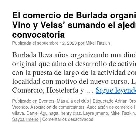
a
todos
El comercio de Burlada organi
los
Vino y Velas’ sumando el ajedr
establecimientos
que
convocatoria
colaboran
en
Publicada el
septiembre 12, 2023
por
Mikel Razkin
la
Burlada lleva años organizando una din
realización
del
original que aúna el desarrollo de activ
Open
con la puesta de largo de la actividad c
de
Burlada
localidad con motivo del nuevo curso. 
Comercio, Hostelería y …
Sigue leyen
Publicado en
Eventos
,
Más allá del club
|
Etiquetado
Adrian Oro
Vicondo
,
Asociación de comerciantes
,
Asociación de comercio H
villava
,
Daniel Aguinaga
,
henry diaz
,
Leyre jimeno
,
Mikel Razkin
en
Sayoa jimeno
|
Comentarios desactivados
El
comercio