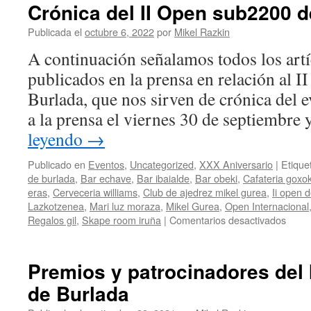
de
Crónica del II Open sub2200 d
Burlada
organiza
Publicada el
octubre 6, 2022
por
Mikel Razkin
la
A continuación señalamos todos los art
‘Noche
de
publicados en la prensa en relación al 
Vino
Burlada, que nos sirven de crónica del 
y
Velas’
a la prensa el viernes 30 de septiembre
sumando
leyendo
→
el
ajedrez
Publicado en
Eventos
,
Uncategorized
,
XXX Aniversario
|
Etique
a
de burlada
,
Bar echave
,
Bar ibaialde
,
Bar obeki
,
Cafateria goxok
la
eras
,
Cerveceria williams
,
Club de ajedrez mikel gurea
,
Ii open 
convocatoria
Lazkotzenea
,
Mari luz moraza
,
Mikel Gurea
,
Open Internacional
en
Regalos gil
,
Skape room iruña
|
Comentarios desactivados
Cróni
del
II
Premios y patrocinadores del
Open
de Burlada
sub2
de