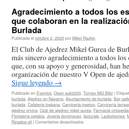
Agradecimiento a todos los e
que colaboran en la realizaci
Burlada
Publicada el
octubre 2, 2025
por
Mikel Razkin
El Club de Ajedrez Mikel Gurea de Burl
más sincero agradecimiento a todos los
que, con su apoyo y generosidad, han he
organización de nuestro V Open de aje
Sigue leyendo
→
Publicado en
Eventos
,
Open sub2200
,
Torneo MG Blitz
|
Etique
burlada
,
Ajedrez en Navarra
,
Ayuntamiento de burlada
,
Bar gall
burlada
,
Cafateria toskana
,
Carniceria josetxo
,
Carnicería larrag
ajedrez orvina
,
Club de ajedrez mikel gurea
,
Farmacia ortopedia 
Floristería petalos
,
Joyeria dominguez
,
lacturale
,
Lazkotzenea
,
en
Regalos gil
|
Comentarios desactivados
Agradecimiento