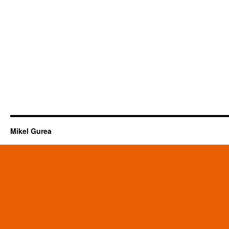
Sub2200
de
Burlada
Mikel Gurea