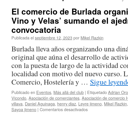
El comercio de Burlada organi
Vino y Velas’ sumando el ajedr
convocatoria
Publicada el
septiembre 12, 2023
por
Mikel Razkin
Burlada lleva años organizando una din
original que aúna el desarrollo de activ
con la puesta de largo de la actividad c
localidad con motivo del nuevo curso. 
Comercio, Hostelería y …
Sigue leyen
Publicado en
Eventos
,
Más allá del club
|
Etiquetado
Adrian Oro
Vicondo
,
Asociación de comerciantes
,
Asociación de comercio H
villava
,
Daniel Aguinaga
,
henry diaz
,
Leyre jimeno
,
Mikel Razkin
en
Sayoa jimeno
|
Comentarios desactivados
El
comercio
de