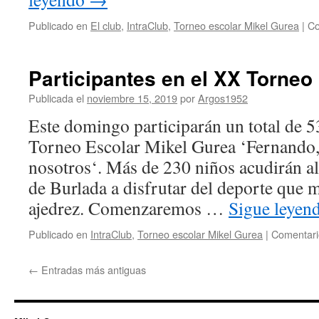
Publicado en
El club
,
IntraClub
,
Torneo escolar Mikel Gurea
|
Co
Participantes en el XX Torneo
Publicada el
noviembre 15, 2019
por
Argos1952
Este domingo participarán un total de 
Torneo Escolar Mikel Gurea ‘Fernando,
nosotros‘. Más de 230 niños acudirán a
de Burlada a disfrutar del deporte que m
ajedrez. Comenzaremos …
Sigue leyen
Publicado en
IntraClub
,
Torneo escolar Mikel Gurea
|
Comentari
←
Entradas más antiguas