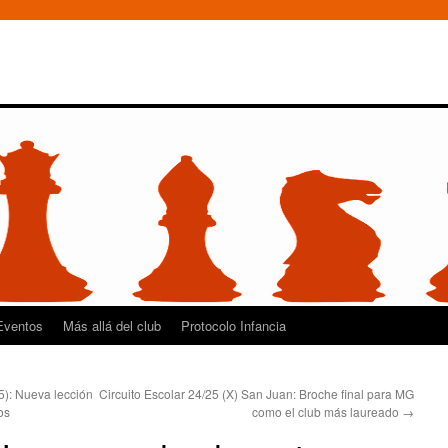
Eventos
Más allá del club
Protocolo Infancia
5): Nueva lección
Circuito Escolar 24/25 (X) San Juan: Broche final para MG
os
como el club más laureado
→