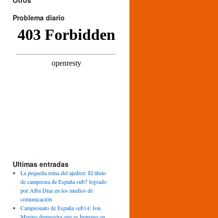
Otros
Problema diario
Ultimas entradas
La pequeña reina del ajedrez: El título
de campeona de España sub7 logrado
por Alba Díaz en los medios de
comunicación
Campeonato de España sub14: Jon
Merino demuestra que es humano en