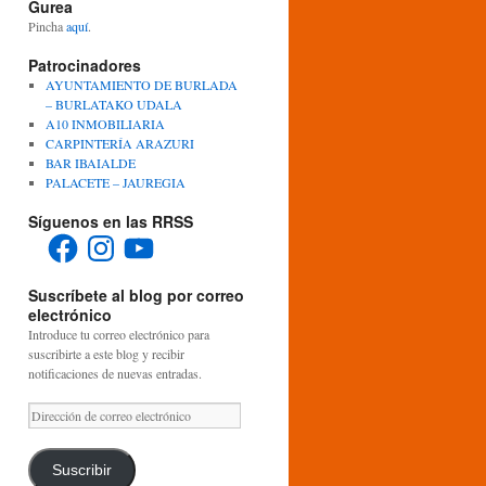
Gurea
Pincha
aquí
.
Patrocinadores
AYUNTAMIENTO DE BURLADA
– BURLATAKO UDALA
A10 INMOBILIARIA
CARPINTERÍA ARAZURI
BAR IBAIALDE
PALACETE – JAUREGIA
Síguenos en las RRSS
Facebook
Instagram
YouTube
Suscríbete al blog por correo
electrónico
Introduce tu correo electrónico para
suscribirte a este blog y recibir
notificaciones de nuevas entradas.
Dirección
de
correo
electrónico
Suscribir