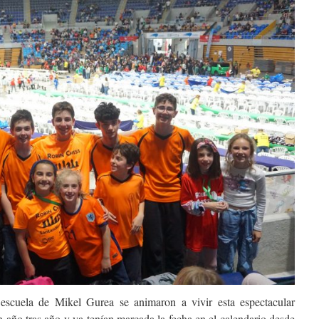
scuela de Mikel Gurea se animaron a vivir esta espectacular
n año tras año y ya tenían marcada la fecha en el calendario desde