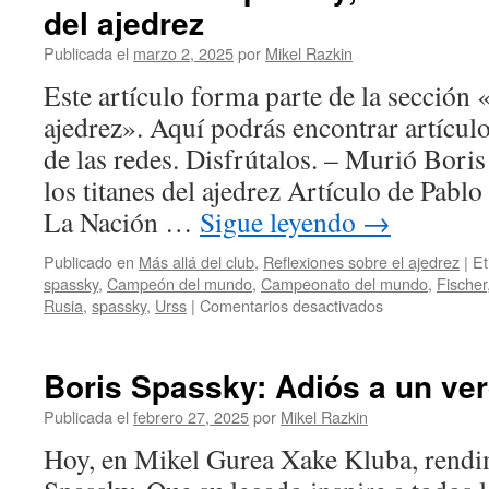
del ajedrez
Publicada el
marzo 2, 2025
por
Mikel Razkin
Este artículo forma parte de la sección 
ajedrez». Aquí podrás encontrar artícul
de las redes. Disfrútalos. – Murió Boris
los titanes del ajedrez Artículo de Pabl
La Nación …
Sigue leyendo
→
Publicado en
Más allá del club
,
Reflexiones sobre el ajedrez
|
Et
spassky
,
Campeón del mundo
,
Campeonato del mundo
,
Fischer
en
Rusia
,
spassky
,
Urss
|
Comentarios desactivados
Murió
Boris
Spassky,
Boris Spassky: Adiós a un ve
el
último
Publicada el
febrero 27, 2025
por
Mikel Razkin
de
Hoy, en Mikel Gurea Xake Kluba, rend
los
titanes