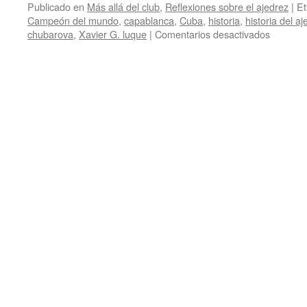
Publicado en
Más allá del club
,
Reflexiones sobre el ajedrez
|
Et
Campeón del mundo
,
capablanca
,
Cuba
,
historia
,
historia del aj
en
chubarova
,
Xavier G. luque
|
Comentarios desactivados
Capabla
la
primera
‘máquina
de
ajedrez