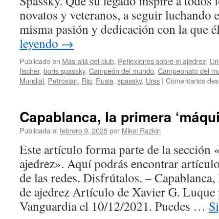
Spassky. Que su legado inspire a todos l
del
novatos y veteranos, a seguir luchando e
ajedrez
misma pasión y dedicación con la que é
leyendo
→
Publicado en
Más allá del club
,
Reflexiones sobre el ajedrez
,
Un
fischer
,
boris spassky
,
Campeón del mundo
,
Campeonato del m
Mundial
,
Petrosian
,
Rip
,
Rusia
,
spassky
,
Urss
|
Comentarios des
Capablanca, la primera ‘máqui
Publicada el
febrero 9, 2025
por
Mikel Razkin
Este artículo forma parte de la sección 
ajedrez». Aquí podrás encontrar artícul
de las redes. Disfrútalos. – Capablanca,
de ajedrez Artículo de Xavier G. Luque
Vanguardia el 10/12/2021. Puedes …
S