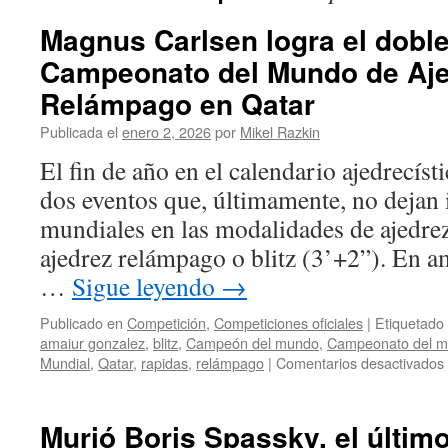
Magnus Carlsen logra el doble
Campeonato del Mundo de Aje
Relámpago en Qatar
Publicada el
enero 2, 2026
por
Mikel Razkin
El fin de año en el calendario ajedrecís
dos eventos que, últimamente, no dejan i
mundiales en las modalidades de ajedre
ajedrez relámpago o blitz (3’+2”). En a
…
Sigue leyendo
→
Publicado en
Competición
,
Competiciones oficiales
|
Etiquetado
amaiur gonzalez
,
blitz
,
Campeón del mundo
,
Campeonato del 
Mundial
,
Qatar
,
rapidas
,
relámpago
|
Comentarios desactivados
Murió Boris Spassky, el último