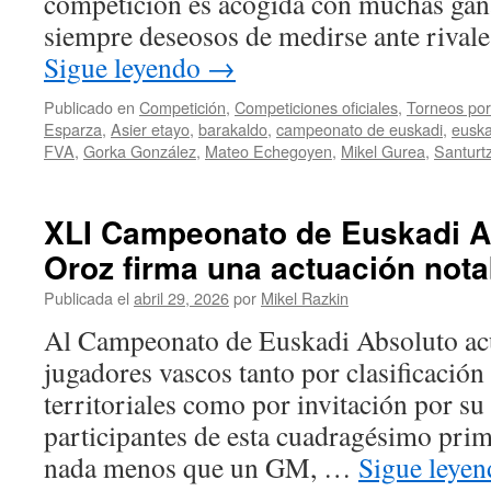
competición es acogida con muchas gana
mejo
siempre deseosos de medirse ante rivale
Sigue leyendo
→
Publicado en
Competición
,
Competiciones oficiales
,
Torneos por
Esparza
,
Asier etayo
,
barakaldo
,
campeonato de euskadi
,
euska
FVA
,
Gorka González
,
Mateo Echegoyen
,
Mikel Gurea
,
Santurtz
XLI Campeonato de Euskadi A
Oroz firma una actuación nota
Publicada el
abril 29, 2026
por
Mikel Razkin
Al Campeonato de Euskadi Absoluto ac
jugadores vascos tanto por clasificación
territoriales como por invitación por su
participantes de esta cuadragésimo prim
nada menos que un GM, …
Sigue leye