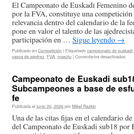
El Campeonato de Euskadi Femenino de
por la FVA, constituye una competición 
relevancia dentro del calendario de la f
pone en valor el talento de las ajedrecis
participación en …
Sigue leyendo
→
Publicado en
Competición
|
Etiquetado
campeonato de euskadi
en
vasca de ajedrez
,
FVA
,
maeztu
|
Comentarios desactivados
Cam
de
Eusk
Campeonato de Euskadi sub18
Fem
Subcampeones a base de esfu
Fat
Sou
fe
se
ani
Publicada el
junio 20, 2026
por
Mikel Razkin
y
Una de las citas fijas en el calendario de
se
mid
del Campeonato de Euskadi sub18 por 
ante
las