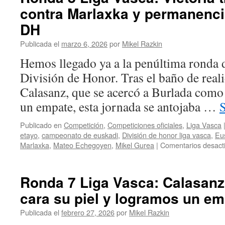
contra Marlaxka y permanenc
DH
Publicada el
marzo 6, 2026
por
Mikel Razkin
Hemos llegado ya a la penúltima ronda d
División de Honor. Tras el baño de real
Calasanz, que se acercó a Burlada como 
un empate, esta jornada se antojaba …
Publicado en
Competición
,
Competiciones oficiales
,
Liga Vasca
etayo
,
campeonato de euskadi
,
División de honor liga vasca
,
Eus
Marlaxka
,
Mateo Echegoyen
,
Mikel Gurea
|
Comentarios desact
Ronda 7 Liga Vasca: Calasanz
cara su piel y logramos un em
Publicada el
febrero 27, 2026
por
Mikel Razkin