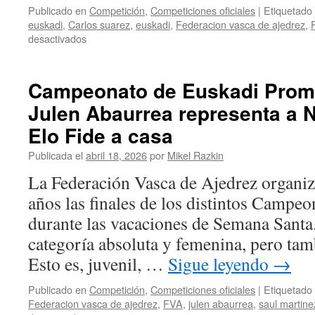
Publicado en
Competición
,
Competiciones oficiales
|
Etiquetado
euskadi
,
Carlos suarez
,
euskadi
,
Federacion vasca de ajedrez
,
en
desactivados
XLI
Campeonato
de
Campeonato de Euskadi Prom
Euskadi
Julen Abaurrea representa a N
Absoluto:
Adrián
Elo Fide a casa
Oroz
firma
Publicada el
abril 18, 2026
por
Mikel Razkin
una
La Federación Vasca de Ajedrez organi
actuación
notable
años las finales de los distintos Campe
en
durante las vacaciones de Semana Santa
Legazpi
categoría absoluta y femenina, pero tam
Esto es, juvenil, …
Sigue leyendo
→
Publicado en
Competición
,
Competiciones oficiales
|
Etiquetado
Federacion vasca de ajedrez
,
FVA
,
julen abaurrea
,
saul martine