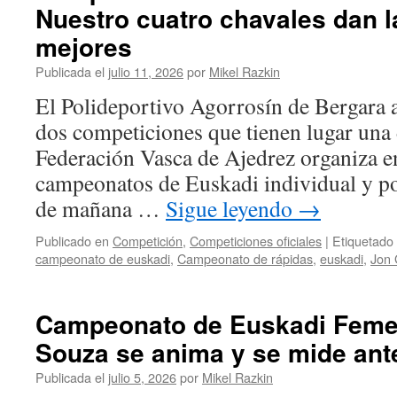
Nuestro cuatro chavales dan la
mejores
Publicada el
julio 11, 2026
por
Mikel Razkin
El Polideportivo Agorrosín de Bergara 
dos competiciones que tienen lugar una 
Federación Vasca de Ajedrez organiza e
campeonatos de Euskadi individual y po
de mañana …
Sigue leyendo
→
Publicado en
Competición
,
Competiciones oficiales
|
Etiquetado
campeonato de euskadi
,
Campeonato de rápidas
,
euskadi
,
Jon 
Campeonato de Euskadi Feme
Souza se anima y se mide ant
Publicada el
julio 5, 2026
por
Mikel Razkin