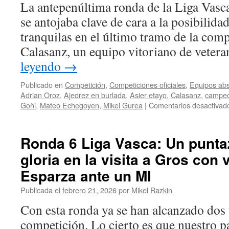
La antepenúltima ronda de la Liga Vasc
se antojaba clave de cara a la posibilida
tranquilas en el último tramo de la comp
Calasanz, un equipo vitoriano de vete
leyendo
→
Publicado en
Competición
,
Competiciones oficiales
,
Equipos abs
Adrian Oroz
,
Ajedrez en burlada
,
Asier etayo
,
Calasanz
,
campeo
Goñi
,
Mateo Echegoyen
,
Mikel Gurea
|
Comentarios desactivad
Ronda 6 Liga Vasca: Un punta
gloria en la visita a Gros con v
Esparza ante un MI
Publicada el
febrero 21, 2026
por
Mikel Razkin
Con esta ronda ya se han alcanzado dos t
competición. Lo cierto es que nuestro p