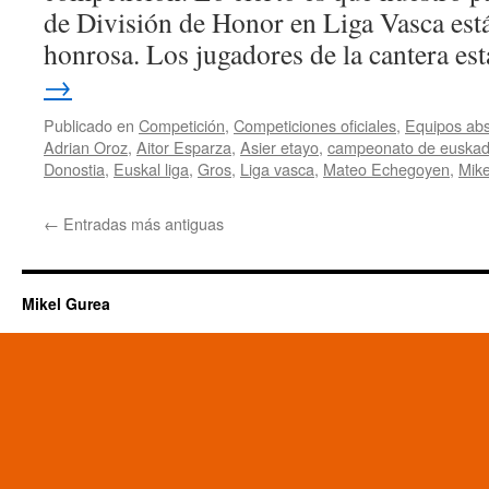
de División de Honor en Liga Vasca est
honrosa. Los jugadores de la cantera e
→
Publicado en
Competición
,
Competiciones oficiales
,
Equipos abs
Adrian Oroz
,
Aitor Esparza
,
Asier etayo
,
campeonato de euskad
Donostia
,
Euskal liga
,
Gros
,
Liga vasca
,
Mateo Echegoyen
,
Mike
←
Entradas más antiguas
Mikel Gurea