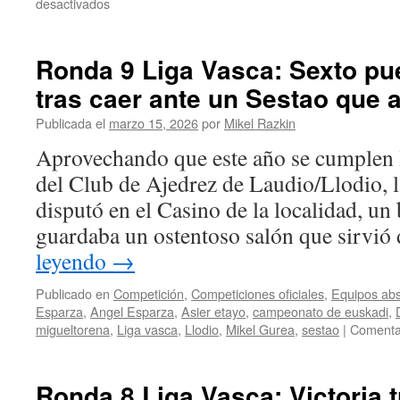
en
desactivados
Campeonato
de
Euskadi
Ronda 9 Liga Vasca: Sexto pue
Promesas
tras caer ante un Sestao que
(Sub14):
Julen
Publicada el
marzo 15, 2026
por
Mikel Razkin
Abaurrea
representa
Aprovechando que este año se cumplen l
a
del Club de Ajedrez de Laudio/Llodio, la
Navarra
y
disputó en el Casino de la localidad, un 
se
guardaba un ostentoso salón que sirvió
trae
Elo
leyendo
→
Fide
a
Publicado en
Competición
,
Competiciones oficiales
,
Equipos abs
casa
Esparza
,
Angel Esparza
,
Asier etayo
,
campeonato de euskadi
,
migueltorena
,
Liga vasca
,
Llodio
,
Mikel Gurea
,
sestao
|
Comentar
Ronda 8 Liga Vasca: Victoria 