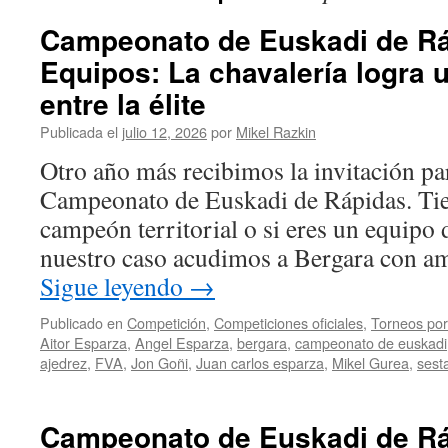
Campeonato de Euskadi de Rá
Equipos: La chavalería logra 
entre la élite
Publicada el
julio 12, 2026
por
Mikel Razkin
Otro año más recibimos la invitación par
Campeonato de Euskadi de Rápidas. Tiene
campeón territorial o si eres un equipo
nuestro caso acudimos a Bergara con a
Sigue leyendo
→
Publicado en
Competición
,
Competiciones oficiales
,
Torneos por
Aitor Esparza
,
Angel Esparza
,
bergara
,
campeonato de euskadi
ajedrez
,
FVA
,
Jon Goñi
,
Juan carlos esparza
,
Mikel Gurea
,
sest
Campeonato de Euskadi de Ráp