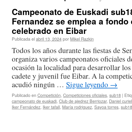
Campeonato de Euskadi sub18 
Fernandez se emplea a fondo e
celebrado en Eibar
Publicada el
abril 13, 2024
por
Mikel Razkin
Todos los años durante las fiestas de S
organiza varios campeonatos oficiales d
ocasión la localidad para desarrollar los 
cadete y juvenil fue Eibar. A la compet
acudió ningún …
Sigue leyendo
→
Publicado en
Competición
,
Competiciones oficiales
,
sub18
|
Eti
campeonato de euskadi
,
Club de ajedrez Berriozar
,
Daniel curiel
Iker Fernández
,
Iker tafall
,
María rodriguez
,
Sayoa torres
,
sub1