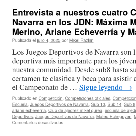
Entrevista a nuestros cuatro
Navarra en los JDN: Máxima M
Merino, Ariane Echeverría y 
Publicada el
julio 4, 2025
por
Mikel Razkin
Los Juegos Deportivos de Navarra son 
deportiva más importante para los jóven
nuestra comunidad. Desde sub8 hasta su
certamen te clasifica y beca para asistir
el Campeonato de …
Sigue leyendo
→
Publicado en
Competición
,
Competiciones oficiales
,
Competicion
Escuela
,
Juegos Deportivos de Navarra
,
Sub 10
,
Sub 14
,
Sub 8
ariane echeverria
,
Club de ajedrez mikel gurea
,
escuela de ajed
Deportivos
,
Juegos Deportivos de Navarra
,
Mateo Echegoyen
,
en
Comentarios desactivados
Entrevista
a