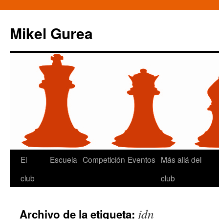
Mikel Gurea
Saltar
El
Escuela
Competición
Eventos
Más allá del
al
club
club
contenido
jdn
Archivo de la etiqueta: