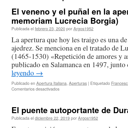
El veneno y el puñal en la aper
memoriam Lucrecia Borgia)
Publicada el
febrero 23, 2020
por
Argos1952
La apertura que hoy les traigo es una de
ajedrez. Se menciona en el tratado de 
(1465-1530) «Repetición de amores y ar
publicado en Salamanca en 1497, junto
leyendo
→
Publicado en
Apertura Italiana
,
Aperturas
|
Etiquetado
Francesc
en
Comentarios desactivados
El
veneno
y
El puente autoportante de Dur
el
puñal
Publicada el
diciembre 22, 2019
por
Argos1952
en