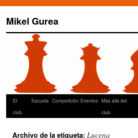
Mikel Gurea
Saltar
El
Escuela
Competición
Eventos
Más allá del
al
club
club
contenido
Lucena
Archivo de la etiqueta: