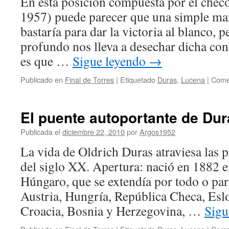
En esta posición compuesta por el chec
la
apertura
1957) puede parecer que una simple ma
italiana
bastaría para dar la victoria al blanco, 
(in
memoriam
profundo nos lleva a desechar dicha co
Lucrecia
es que …
Sigue leyendo
→
Borgia)
Publicado en
Final de Torres
|
Etiquetado
Duras
,
Lucena
|
Comen
El puente autoportante de Du
Publicada el
diciembre 22, 2010
por
Argos1952
La vida de Oldrich Duras atraviesa las p
del siglo XX. Apertura: nació en 1882 e
Húngaro, que se extendía por todo o part
Austria, Hungría, República Checa, Eslo
Croacia, Bosnia y Herzegovina, …
Sigu